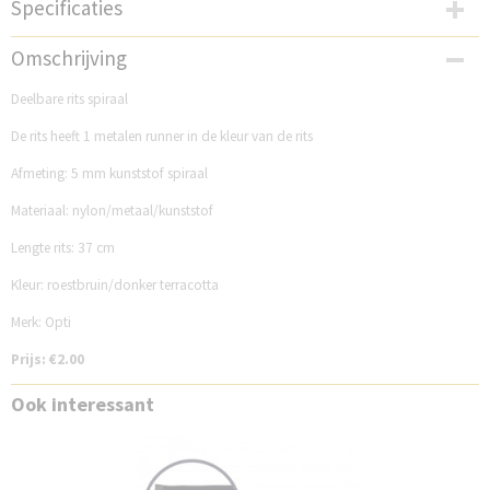
Specificaties
Productcode
Omschrijving
DB37DST
Deelbare rits spiraal
De rits heeft 1 metalen runner in de kleur van de rits
Afmeting: 5 mm kunststof spiraal
Materiaal: nylon/metaal/kunststof
Lengte rits: 37 cm
Kleur: roestbruin/donker terracotta
Merk: Opti
Prijs: €2.00
Ook interessant