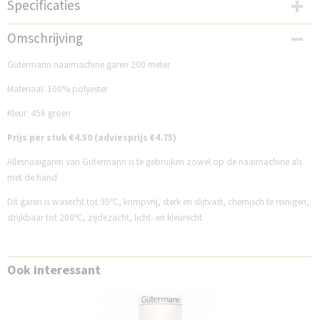
Specificaties
Productcode
Omschrijving
GM200N456
Gütermann naaimachine garen 200 meter
Materiaal: 100% polyester
Kleur: 456 groen
Prijs per stuk €4.50 (adviesprijs €4.75)
Allesnaaigaren van Gutermann is te gebruiken zowel op de naaimachine als
met de hand
Dit garen is wasecht tot 95ºC, krimpvrij, sterk en slijtvast, chemisch te reinigen,
strijkbaar tot 200ºC, zijdezacht, licht- en kleurecht
Ook interessant