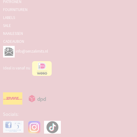
PATRONEN
FOURNITUREN
LABELS
SALE
NAAILESSEN
CADEAUBON
info@senzalimits.nl
Ideal is vanaf nu
Socials: