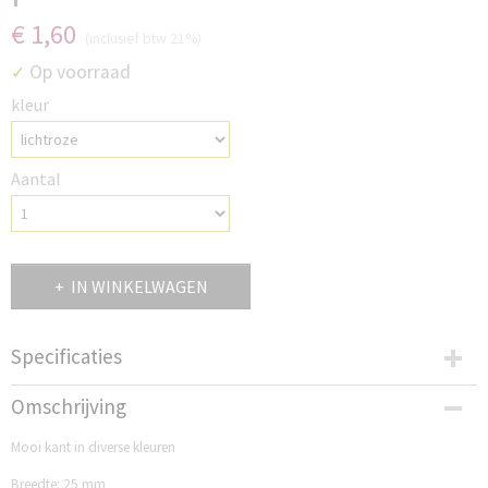
€ 1,60
(inclusief btw 21%)
Op voorraad
✓
kleur
Aantal
IN WINKELWAGEN
Specificaties
Productcode
Omschrijving
FG25K163-813
Mooi kant in diverse kleuren
Breedte: 25 mm