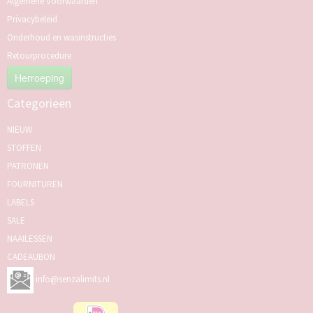
Algemene Voorwaarden
Privacybeleid
Onderhoud en wasinstructies
Retourprocedure
Herroeping
Categorieën
NIEUW
STOFFEN
PATRONEN
FOURNITUREN
LABELS
SALE
NAAILESSEN
CADEAUBON
info@senzalimits.nl