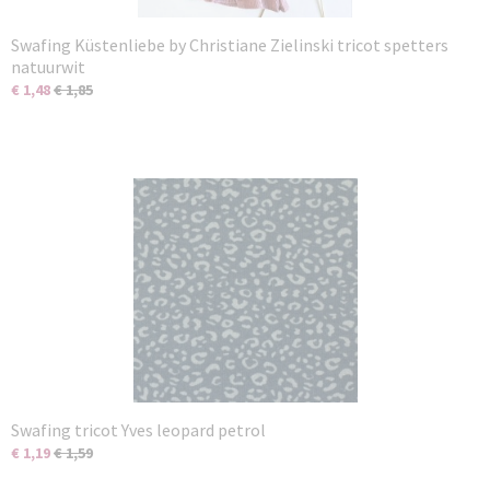
Swafing Küstenliebe by Christiane Zielinski tricot spetters
natuurwit
€ 1,48
€ 1,85
Swafing tricot Yves leopard petrol
€ 1,19
€ 1,59