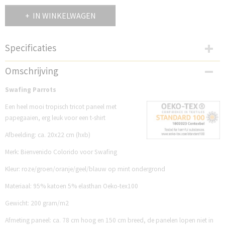
IN WINKELWAGEN
Specificaties
Productcode
Omschrijving
S261PBC
Swafing Parrots
Een heel mooi tropisch tricot paneel met
papegaaien, erg leuk voor een t-shirt
Afbeelding: ca. 20x22 cm (hxb)
Merk: Bienvenido Colorido voor Swafing
Kleur: roze/groen/oranje/geel/blauw op mint ondergrond
Materiaal: 95% katoen 5% elasthan Oeko-tex100
Gewicht: 200 gram/m2
Afmeting paneel: ca. 78 cm hoog en 150 cm breed, de panelen lopen niet in