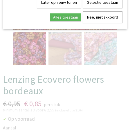
Later opnieuw tonen
Selectie toestaan
Alles toestaan
Nee, niet akkoord
Lenzing Ecovero flowers
bordeaux
€ 0,95
€ 0,85
per stuk
Minimum aantal is 3 voor
€ 2,55
(inclusief btw 21%)
Op voorraad
✓
Aantal