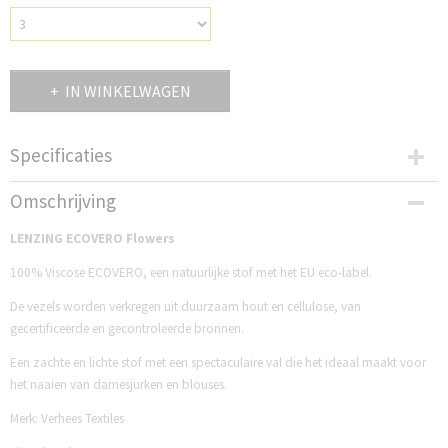
IN WINKELWAGEN
Specificaties
Productcode
Omschrijving
V059085B
Productcode leverancier
LENZING ECOVERO Flowers
05908.005
100% Viscose ECOVERO, een natuurlijke stof met het EU eco-label.
De vezels worden verkregen uit duurzaam hout en cellulose, van
gecertificeerde en gecontroleerde bronnen.
Een zachte en lichte stof met een spectaculaire val die het ideaal maakt voor
het naaien van damesjurken en blouses.
Merk: Verhees Textiles