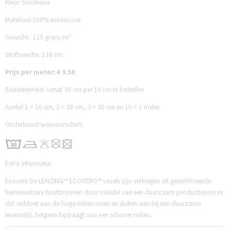
Kleur: bordeaux
Materiaal:100% ecoviscose
Gewicht: 115 gram/m²
Stofbreedte: 138 cm
Prijs per meter: € 9.50
Besteleenheid: vanaf 30 cm per 10 cm te bestellen
Aantal 1 = 10 cm, 2 = 20 cm, 3 = 30 cm en 10 = 1 meter
Onderhoud/wasvoorschrift:
Extra informatie:
Ecovero De LENZING™ ECOVERO™ vezels zijn verkregen uit gecertificeerde
hernieuwbare houtbronnen door middel van een duurzaam productieproces
dat voldoet aan de hoge milieu-eisen en sluiten aan bij een duurzame
levensstijl, hetgeen bijdraagt aan een schoner milieu.