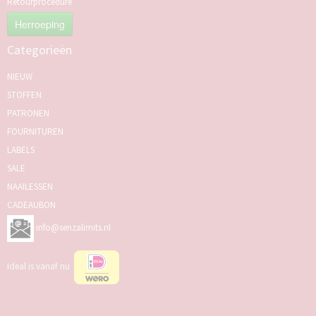
Retourprocedure
Herroeping
Categorieën
NIEUW
STOFFEN
PATRONEN
FOURNITUREN
LABELS
SALE
NAAILESSEN
CADEAUBON
info@senzalimits.nl
Ideal is vanaf nu