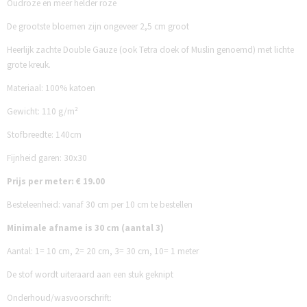
Oudroze en meer helder roze
De grootste bloemen zijn ongeveer 2,5 cm groot
Heerlijk zachte Double Gauze (ook Tetra doek of Muslin genoemd) met lichte
grote kreuk.
Materiaal: 100% katoen
Gewicht: 110 g/m²
Stofbreedte: 140cm
Fijnheid garen: 30x30
Prijs per meter: € 19.00
Besteleenheid: vanaf 30 cm per 10 cm te bestellen
Minimale afname is 30 cm (aantal 3)
Aantal:
1= 10 cm,
2= 20 cm,
3= 30 cm,
10= 1 meter
De stof wordt uiteraard aan een stuk geknipt
Onderhoud/wasvoorschrift: