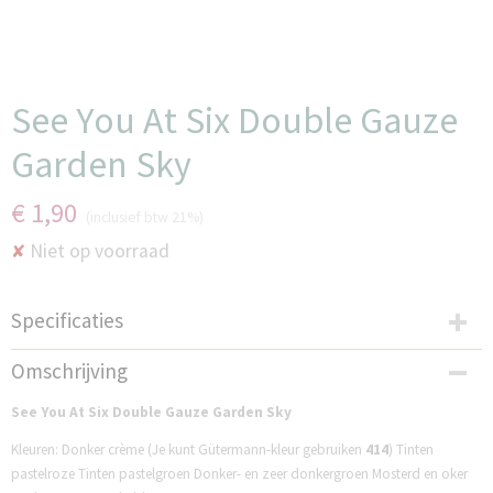
See You At Six Double Gauze
Garden Sky
€ 1,90
(inclusief btw 21%)
Niet op voorraad
✘
Specificaties
Productcode
Omschrijving
SP33D228G
See You At Six Double Gauze Garden Sky
Kleuren: Donker crème (Je kunt Gütermann-kleur gebruiken
414
) Tinten
pastelroze Tinten pastelgroen Donker- en zeer donkergroen Mosterd en oker