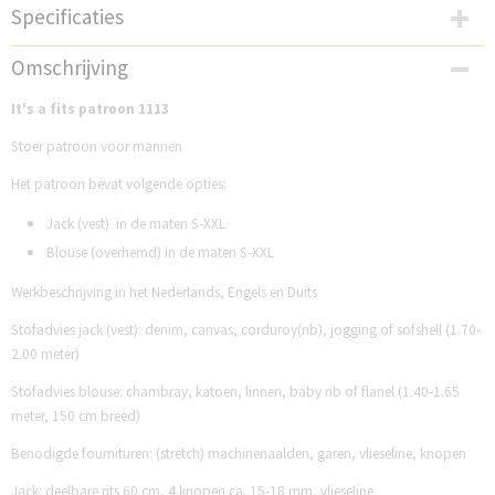
Specificaties
Productcode
Omschrijving
IAF1113
It's a fits patroon 1113
Stoer patroon voor mannen
Het patroon bevat volgende opties:
Jack (vest) in de maten S-XXL
Blouse (overhemd) in de maten S-XXL
Werkbeschrijving in het Nederlands, Engels en Duits
Stofadvies jack (vest): denim, canvas, corduroy(rib), jogging of sofshell (1.70-
2.00 meter)
Stofadvies blouse: chambray, katoen, linnen, baby rib of flanel (1.40-1.65
meter, 150 cm breed)
Benodigde fournituren: (stretch) machinenaalden, garen, vlieseline, knopen
Jack: deelbare rits 60 cm, 4 knopen ca. 15-18 mm, vlieseline