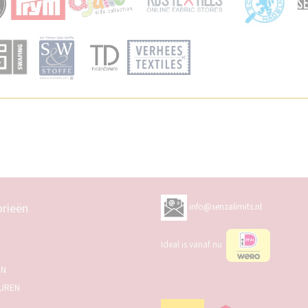
rieën
info@senzalimits.nl
Ideal is vanaf nu
EN
UREN