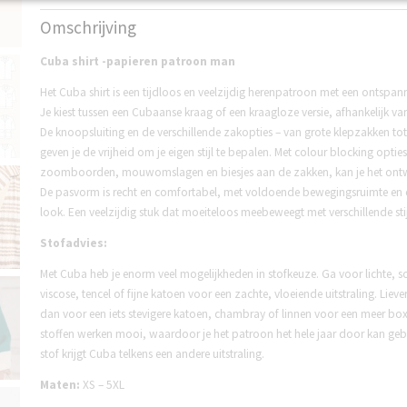
Productcode
NCS3
Omschrijving
Cuba shirt -papieren patroon man
Het Cuba shirt is een tijdloos en veelzijdig herenpatroon met een ontspan
Je kiest tussen een Cubaanse kraag of een kraagloze versie, afhankelijk van
De knoopsluiting en de verschillende zakopties – van grote klepzakken tot 
geven je de vrijheid om je eigen stijl te bepalen. Met colour blocking optie
zoomboorden, mouwomslagen en biesjes aan de zakken, kan je het ontwe
De pasvorm is recht en comfortabel, met voldoende bewegingsruimte en e
look. Een veelzijdig stuk dat moeiteloos meebeweegt met verschillende st
Stofadvies:
Met Cuba heb je enorm veel mogelijkheden in stofkeuze. Ga voor lichte, s
viscose, tencel of fijne katoen voor een zachte, vloeiende uitstraling. Lieve
dan voor een iets stevigere katoen, chambray of linnen voor een meer bo
stoffen werken mooi, waardoor je het patroon het hele jaar door kan gebr
stof krijgt Cuba telkens een andere uitstraling.
Maten:
XS – 5XL