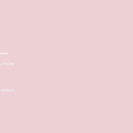
meer
 vrijdag
e telefoon