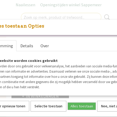
Naailessen
Openingstijden winkel Sappemeer
s toestaan Opties
NITUREN
LABELS
SALE
NAAILESSEN
CADEAUB
Notches Cuba shirt - papier
emming
Details
Over
€ 17,95
(inclusief btw 9%)
website worden cookies gebruikt
Op voorraad
✓
rden door ons gebruikt voor verkeersanalyse, het aanbieden van sociale media-func
Aantal
ren van informatie en advertenties. Daarnaast verlenen we onze sociale media-, adv
artners toegang tot informatie over hoe u onze site gebruikt. Zij kunnen deze info
in combinatie met andere gegevens die zij mogelijk hebben verzameld door uw geb
n of die u hen hebt verstrekt.
IN WINKELWAGEN
r opnieuw tonen
Selectie toestaan
Alles toestaan
Nee, niet
Specificaties