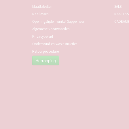
Maattabellen
SALE
Naailessen
NAAILES
Openingstijden winkel Sappemeer
CADEAU
Algemene Voorwaarden
Privacybeleid
Onderhoud en wasinstructies
Retourprocedure
Herroeping