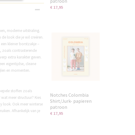
patroon
€ 17,95
nen, moderne uitstraling.
 de look die je wil creëren.
een kleiner borstzakje –
s, zoals contrasterende
rp extra karakter geven.
en eigentijdse, cleane
ijlen en momenten.
oepele stoffen zoals
Notches Colombia
r wat meer structuur? Kies
Shirt/Jurk- papieren
xy look. Ook meer winterse
patroon
uiken. Afhankelijk van je
€ 17,95