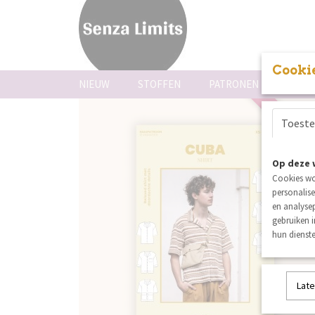
Cookie
NIEUW
STOFFEN
PATRONEN
FOUR
Toest
nieuw
Op deze 
Cookies wo
personalise
en analysep
gebruiken 
hun dienste
Late