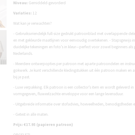
Niveau:
Gemiddeld-gevorderd
Variaties:
12
Wat kan je verwachten?
- Gebruiksvriendelijk full-size gedrukt patroonblad met overlappende del
en met gekleurde maatlijnen voor eenvoudig overtekenen. - Stapsgewijs in
duidelijke tekeningen en foto’s in kleur—perfect voor zowel beginners als 
Nederlands.
- Meerdere ontwerpopties per patroon met aparte patroondelen en instruct
gokwerk. Je kunt verschillende kledingstukken uit één patroon maken en al
bij je past.
- Luxe verpakking. Elk patroon is een collector’s item en wordt geleverd in
vormgegeven, fluweelzachte enveloppe voor een lange levensduur.
- Uitgebreide informatie over stofadvies, hoeveelheden, benodigdheden e
- Getest in alle maten.
Prijs: €17.95 (papieren patroon)
OPGELET!