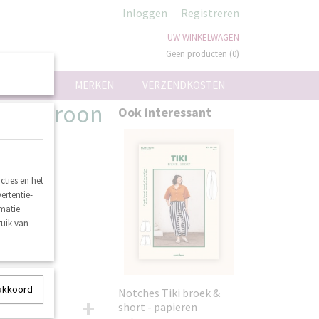
Inloggen
Registreren
UW WINKELWAGEN
Geen producten
(0)
ON
MERKEN
VERZENDKOSTEN
en patroon
Ook interessant
ties en het
ertentie-
rmatie
ruik van
 akkoord
Notches Tiki broek &
short - papieren