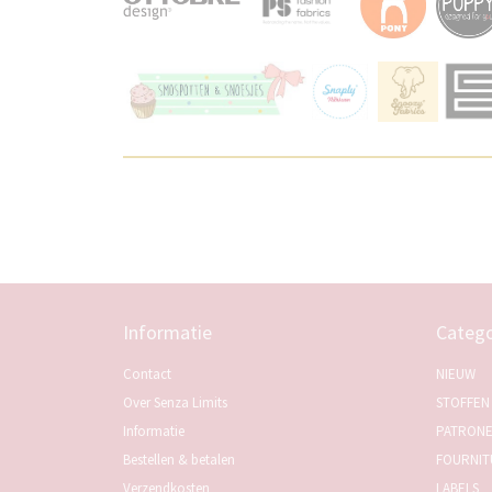
Informatie
Catego
Contact
NIEUW
Over Senza Limits
STOFFEN
Informatie
PATRON
Bestellen & betalen
FOURNIT
Verzendkosten
LABELS