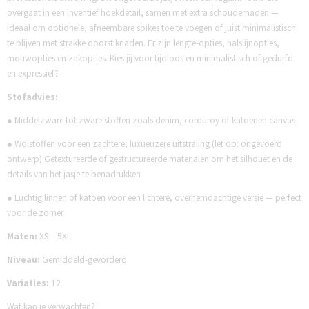
overgaat in een inventief hoekdetail, samen met extra schoudernaden —
ideaal om optionele, afneembare spikes toe te voegen of juist minimalistisch
te blijven met strakke doorstiknaden. Er zijn lengte-opties, halslijnopties,
mouwopties en zakopties. Kies jij voor tijdloos en minimalistisch of gedurfd
en expressief?
Stofadvies:
● Middelzware tot zware stoffen zoals denim, corduroy of katoenen canvas
● Wolstoffen voor een zachtere, luxueuzere uitstraling (let op: ongevoerd
ontwerp) Getextureerde of gestructureerde materialen om het silhouet en de
details van het jasje te benadrukken
● Luchtig linnen of katoen voor een lichtere, overhemdachtige versie — perfect
voor de zomer
Maten:
XS – 5XL
Niveau:
Gemiddeld-gevorderd
Variaties:
12
Wat kan je verwachten?