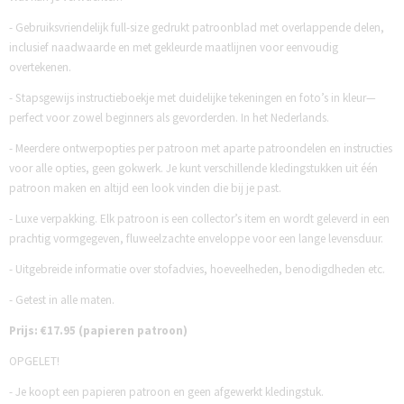
- Gebruiksvriendelijk full-size gedrukt patroonblad met overlappende delen,
inclusief naadwaarde en met gekleurde maatlijnen voor eenvoudig
overtekenen.
- Stapsgewijs instructieboekje met duidelijke tekeningen en foto’s in kleur—
perfect voor zowel beginners als gevorderden. In het Nederlands.
- Meerdere ontwerpopties per patroon met aparte patroondelen en instructies
voor alle opties, geen gokwerk. Je kunt verschillende kledingstukken uit één
patroon maken en altijd een look vinden die bij je past.
- Luxe verpakking. Elk patroon is een collector’s item en wordt geleverd in een
prachtig vormgegeven, fluweelzachte enveloppe voor een lange levensduur.
- Uitgebreide informatie over stofadvies, hoeveelheden, benodigdheden etc.
- Getest in alle maten.
Prijs: €17.95 (papieren patroon)
OPGELET!
- Je koopt een papieren patroon en geen afgewerkt kledingstuk.