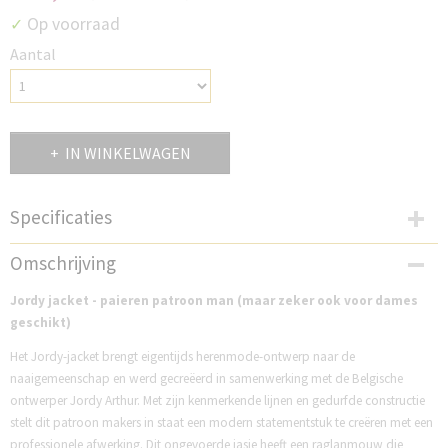
Op voorraad
✓
Aantal
IN WINKELWAGEN
Specificaties
Productcode
Omschrijving
NJJ6
Jordy jacket - paieren patroon man (maar zeker ook voor dames
geschikt)
Het Jordy-jacket brengt eigentijds herenmode-ontwerp naar de
naaigemeenschap en werd gecreëerd in samenwerking met de Belgische
ontwerper Jordy Arthur. Met zijn kenmerkende lijnen en gedurfde constructie
stelt dit patroon makers in staat een modern statementstuk te creëren met een
professionele afwerking. Dit ongevoerde jasje heeft een raglanmouw die