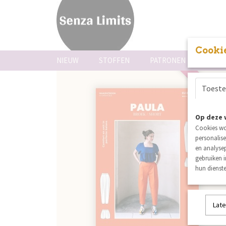
Cookie
NIEUW
STOFFEN
PATRONEN
FOUR
Toest
nieuw
Op deze 
Cookies wo
personalise
en analysep
gebruiken 
hun dienste
Late