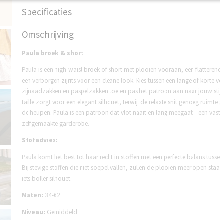
Specificaties
Productcode
NPB11
Omschrijving
Paula broek & short
Paula is een high-waist broek of short met plooien vooraan, een flattere
een verborgen zijrits voor een cleane look. Kies tussen een lange of korte v
zijnaadzakken en paspelzakken toe en pas het patroon aan naar jouw stij
taille zorgt voor een elegant silhouet, terwijl de relaxte snit genoeg ruimt
de heupen. Paula is een patroon dat vlot naait en lang meegaat – een vast
zelfgemaakte garderobe.
Stofadvies:
Paula komt het best tot haar recht in stoffen met een perfecte balans tusse
Bij stevige stoffen die niet soepel vallen, zullen de plooien meer open sta
iets boller silhouet.
Maten:
34-62
Niveau:
Gemiddeld