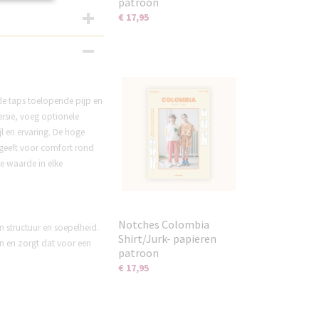
patroon
€ 17,95
nde taps toelopende pijp en
ersie, voeg optionele
l en ervaring. De hoge
e geeft voor comfort rond
e waarde in elke
Notches Colombia
n structuur en soepelheid.
Shirt/Jurk- papieren
an en zorgt dat voor een
patroon
€ 17,95