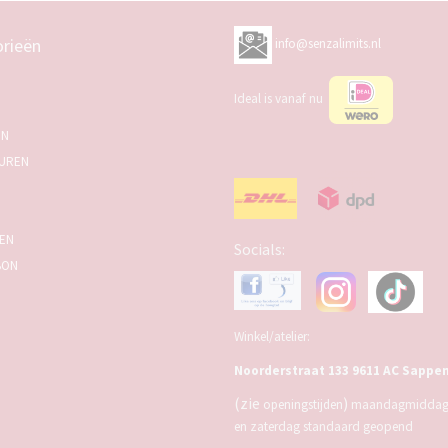
rieën
info@senzalimits.nl
Ideal is vanaf nu
EN
UREN
SEN
Socials:
BON
Winkel/atelier:
Noorderstraat 133 9611 AC Sappe
(zie
)
openingstijden
maandagmiddag,
en zaterdag standaard geopend