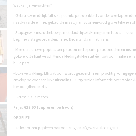
Wat kan je verwachten?
- Gebruiksvriendelijk full-size gedrukt patroonblad zonder overlappende d
naadwaarde en met gekleurde maatlijnen voor eenvoudig overtekenen of di
- Stapsgewijs instructieboekje met duidelijke tekeningen en foto’s in kleu
beginners als gevorderden. In het Nederlands en het Frans.
- Meerdere ontwerpopties per patroon met aparte patroondelen en instruct
gokwerk. Je kunt verschillende kledingstukken uit één patroon maken en al
bij je past.
- Luxe verpakking. Elk patroon wordt geleverd in een prachtig vormgegev
enveloppe voor een luxe uitstraling. - Uitgebreide informatie over stofadv
benodigdheden etc.
- Getest in alle maten.
Prijs: €17.95 (papieren patroon)
OPGELET!
- Je koopt een papieren patroon en geen afgewerkt kledingstuk.