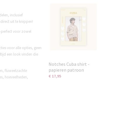
elen, inclusief
rect uit te knippen!
r—perfect voor zowel
ies voor alle opties, geen
tijd een look vinden die
Notches Cuba shirt -
papieren patroon
en, fluweelzachte
€ 17,95
ies, hoeveelheden,