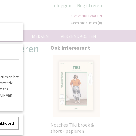
Inloggen
Registreren
UW WINKELWAGEN
Geen producten
(0)
ON
MERKEN
VERZENDKOSTEN
 papieren
Ook interessant
ties en het
ertentie-
rmatie
ruik van
 akkoord
Notches Tiki broek &
short - papieren