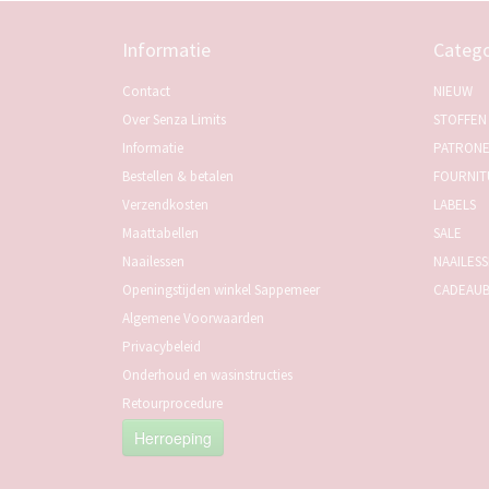
Informatie
Catego
Contact
NIEUW
Over Senza Limits
STOFFEN
Informatie
PATRON
Bestellen & betalen
FOURNIT
Verzendkosten
LABELS
Maattabellen
SALE
Naailessen
NAAILES
Openingstijden winkel Sappemeer
CADEAU
Algemene Voorwaarden
Privacybeleid
Onderhoud en wasinstructies
Retourprocedure
Herroeping