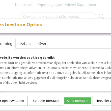
Naailessen
Openingstijden winkel Sappemeer
s toestaan Opties
NITUREN
LABELS
SALE
NAAILESSEN
CADEAUB
Notches Paula Broek/Short-
emming
Details
Over
patroon
website worden cookies gebruikt
€ 17,95
(inclusief btw 9%)
rden door ons gebruikt voor verkeersanalyse, het aanbieden van sociale media-func
ren van informatie en advertenties. Daarnaast verlenen we onze sociale media-, adv
Op voorraad
✓
artners toegang tot informatie over hoe u onze site gebruikt. Zij kunnen deze info
Aantal
in combinatie met andere gegevens die zij mogelijk hebben verzameld door uw geb
n of die u hen hebt verstrekt.
r opnieuw tonen
Selectie toestaan
Alles toestaan
Nee, niet
IN WINKELWAGEN