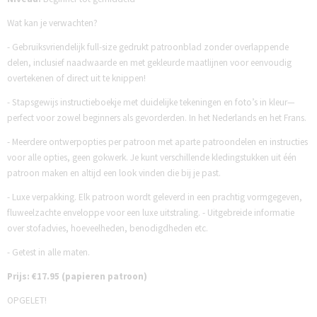
Wat kan je verwachten?
- Gebruiksvriendelijk full-size gedrukt patroonblad zonder overlappende
delen, inclusief naadwaarde en met gekleurde maatlijnen voor eenvoudig
overtekenen of direct uit te knippen!
- Stapsgewijs instructieboekje met duidelijke tekeningen en foto’s in kleur—
perfect voor zowel beginners als gevorderden. In het Nederlands en het Frans.
- Meerdere ontwerpopties per patroon met aparte patroondelen en instructies
voor alle opties, geen gokwerk. Je kunt verschillende kledingstukken uit één
patroon maken en altijd een look vinden die bij je past.
- Luxe verpakking. Elk patroon wordt geleverd in een prachtig vormgegeven,
fluweelzachte enveloppe voor een luxe uitstraling. - Uitgebreide informatie
over stofadvies, hoeveelheden, benodigdheden etc.
- Getest in alle maten.
Prijs: €17.95 (papieren patroon)
OPGELET!