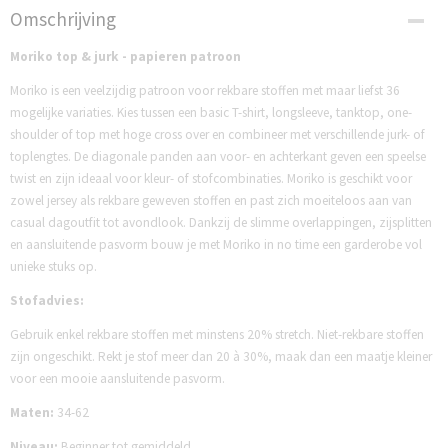
Productcode
Omschrijving
NMT15
Moriko top & jurk - papieren patroon
Moriko is een veelzijdig patroon voor rekbare stoffen met maar liefst 36
mogelijke variaties. Kies tussen een basic T-shirt, longsleeve, tanktop, one-
shoulder of top met hoge cross over en combineer met verschillende jurk- of
top­lengtes. De diagonale panden aan voor- en achterkant geven een speelse
twist en zijn ideaal voor kleur- of stofcombinaties. Moriko is geschikt voor
zowel jersey als rekbare geweven stoffen en past zich moeiteloos aan van
casual dagoutfit tot avondlook. Dankzij de slimme overlappingen, zijsplitten
en aansluitende pasvorm bouw je met Moriko in no time een garderobe vol
unieke stuks op.
Stofadvies:
Gebruik enkel rekbare stoffen met minstens 20% stretch. Niet-rekbare stoffen
zijn ongeschikt. Rekt je stof meer dan 20 à 30%, maak dan een maatje kleiner
voor een mooie aansluitende pasvorm.
Maten:
34-62
Niveau:
Beginner tot gemiddeld