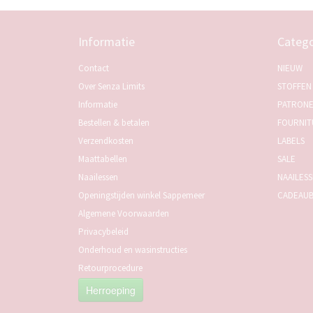
Informatie
Catego
Contact
NIEUW
Over Senza Limits
STOFFEN
Informatie
PATRON
Bestellen & betalen
FOURNIT
Verzendkosten
LABELS
Maattabellen
SALE
Naailessen
NAAILES
Openingstijden winkel Sappemeer
CADEAU
Algemene Voorwaarden
Privacybeleid
Onderhoud en wasinstructies
Retourprocedure
Herroeping