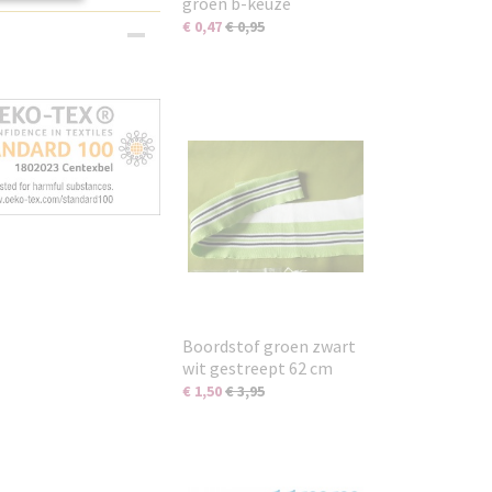
groen b-keuze
€ 0,47
€ 0,95
Boordstof groen zwart
wit gestreept 62 cm
€ 1,50
€ 3,95