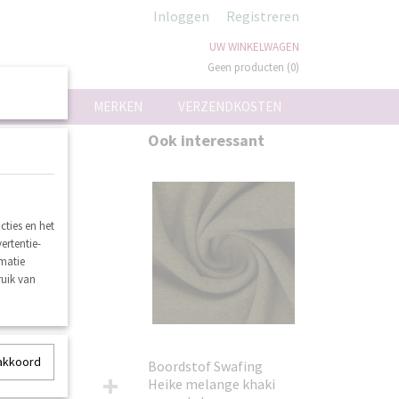
Inloggen
Registreren
UW WINKELWAGEN
Geen producten
(0)
ON
MERKEN
VERZENDKOSTEN
t
Ook interessant
ties en het
ertentie-
rmatie
ruik van
 akkoord
Boordstof Swafing
Heike melange khaki