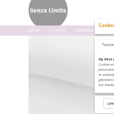
Cookie
NIEUW
STOFFEN
PATRONEN
FOUR
Toest
Op deze 
Cookies wo
personalise
en analysep
gebruiken 
hun dienste
Late