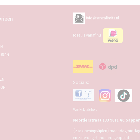
rieën
info@senzalimits.nl
Ideal is vanaf nu
EN
UREN
SEN
Socials:
BON
Winkel/atelier:
Noorderstraat 133 9611 AC Sappe
(zie
)
openingstijden
maandagmiddag,
en zaterdag standaard geopend