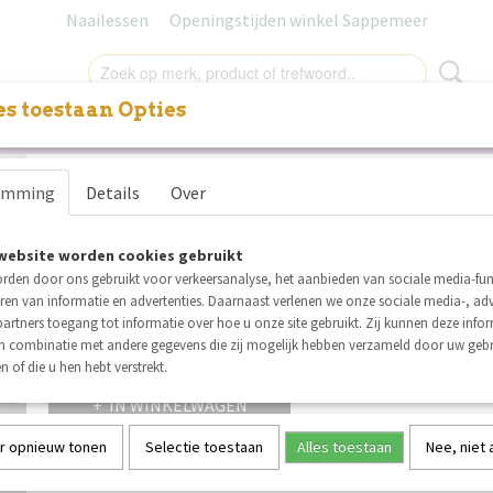
Naailessen
Openingstijden winkel Sappemeer
s toestaan Opties
NITUREN
LABELS
SALE
NAAILESSEN
CADEAUB
Boordstof Swafing Heike wi
emming
Details
Over
€ 0,95
(inclusief btw 21%)
website worden cookies gebruikt
Op voorraad
✓
rden door ons gebruikt voor verkeersanalyse, het aanbieden van sociale media-func
Aantal
ren van informatie en advertenties. Daarnaast verlenen we onze sociale media-, adv
artners toegang tot informatie over hoe u onze site gebruikt. Zij kunnen deze info
in combinatie met andere gegevens die zij mogelijk hebben verzameld door uw geb
n of die u hen hebt verstrekt.
IN WINKELWAGEN
r opnieuw tonen
Selectie toestaan
Alles toestaan
Nee, niet
Specificaties