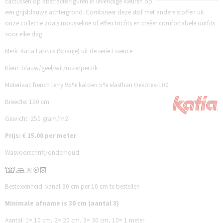
cactussen op abstracte figuren in levendige kleuren op
een grijsblauwe achtergrond. Combineer deze stof met andere stoffen uit
onze collectie zoals mousseline of effen tricôts en creëer comfortabele outfits
voor elke dag.
Merk: Katia Fabrics (Spanje) uit de serie Essence
Kleur: blauw/geel/wit/roze/perzik
Ma
teriaal: french terry 95% katoen 5% elasthan Oekotex-100
Breedte: 150 cm
Gewicht: 250 gram/m2
Prijs: € 15.00 per meter
Wasvoorschrift/onderhoud:
Besteleenheid: vanaf 30 cm per 10 cm te bestellen
Minimale afname is 30 cm (aantal 3)
Aantal:
1= 10 cm,
2= 20 cm,
3= 30 cm,
10= 1 meter