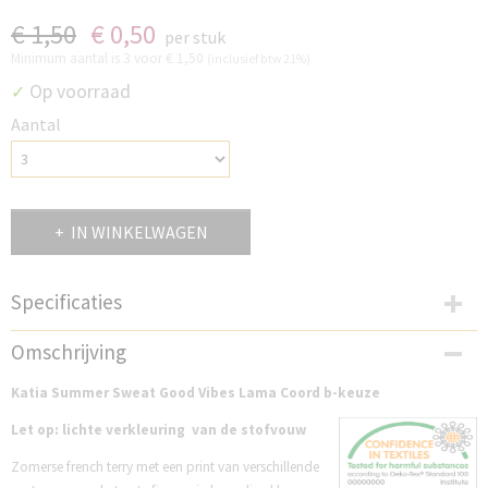
€ 1,50
€ 0,50
per stuk
Minimum aantal is 3 voor
€ 1,50
(inclusief btw 21%)
Op voorraad
✓
Aantal
IN WINKELWAGEN
Specificaties
Productcode
Omschrijving
KSS17GVL
Katia Summer Sweat Good Vibes Lama Coord b-keuze
Let op: lichte verkleuring van de stofvouw
Zomerse french terry met een print van verschillende