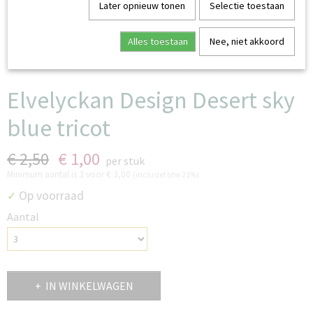
Later opnieuw tonen
Selectie toestaan
Alles toestaan
Nee, niet akkoord
Elvelyckan Design Desert sky
blue tricot
€ 2,50
€ 1,00
per stuk
Minimum aantal is 3 voor
€ 3,00
(inclusief btw 21%)
Op voorraad
✓
Aantal
IN WINKELWAGEN