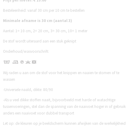
Prijs per meter: € 15.00
Besteleenheid: vanaf 30 cm per 10 cm te bestellen
Minimale afname is 30 cm (aantal 3)
Aantal:
1= 10 cm,
2= 20 cm,
3= 30 cm,
10= 1 meter
De stof wordt uiteraard aan een stuk geknipt
Onderhoud/wasvoorschrift:
Wij raden u aan om de stof voor het knippen en naaien te stomen of te
wassen
-Universele naald, dikte: 80/90
-Als u veel dikke stoffen naait, bijvoorbeeld met harde of watachtige
tussenvoeringen, stel dan de spanning van de naaivoet hoger in of gebruik
anders een naaivoet voor dubbel transport
Let op: de kleuren op je beeldscherm kunnen afwijken van de werkelijkheid