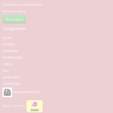
Onderhoud en wasinstructies
Retourprocedure
Herroeping
Categorieën
NIEUW
STOFFEN
PATRONEN
FOURNITUREN
LABELS
SALE
NAAILESSEN
CADEAUBON
info@senzalimits.nl
Ideal is vanaf nu