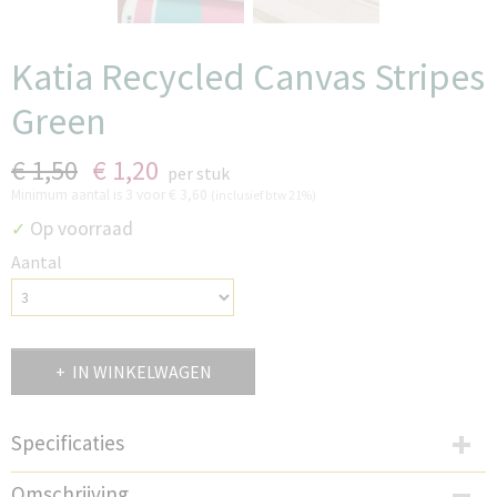
Katia Recycled Canvas Stripes
Green
€ 1,50
€ 1,20
per stuk
Minimum aantal is 3 voor
€ 3,60
(inclusief btw 21%)
Op voorraad
✓
Aantal
IN WINKELWAGEN
Specificaties
Productcode
Omschrijving