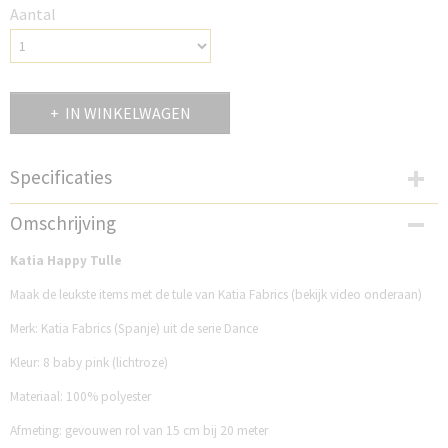
Aantal
IN WINKELWAGEN
Specificaties
Productcode
Omschrijving
K2209HT8
Katia Happy Tulle
Maak de leukste items met de tule van Katia Fabrics (bekijk video onderaan)
Merk: Katia Fabrics (Spanje) uit de serie Dance
Kleur: 8 baby pink (lichtroze)
Materiaal: 100% polyester
Afmeting: gevouwen rol van 15 cm bij 20 meter