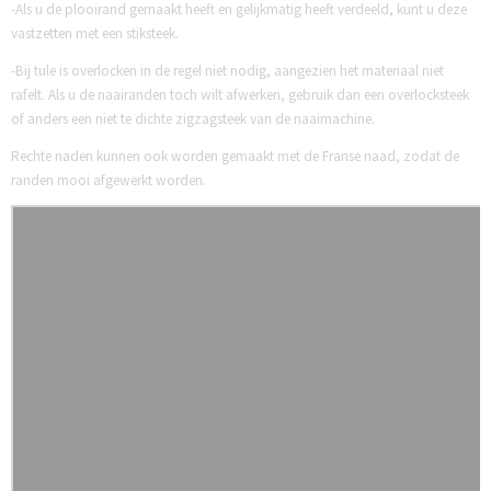
-Als u de plooirand gemaakt heeft en gelijkmatig heeft verdeeld, kunt u deze
vastzetten met een stiksteek.
-Bij tule is overlocken in de regel niet nodig, aangezien het materiaal niet
rafelt. Als u de naairanden toch wilt afwerken, gebruik dan een overlocksteek
of anders een niet te dichte zigzagsteek van de naaimachine.
Rechte naden kunnen ook worden gemaakt met de Franse naad, zodat de
randen mooi afgewerkt worden.