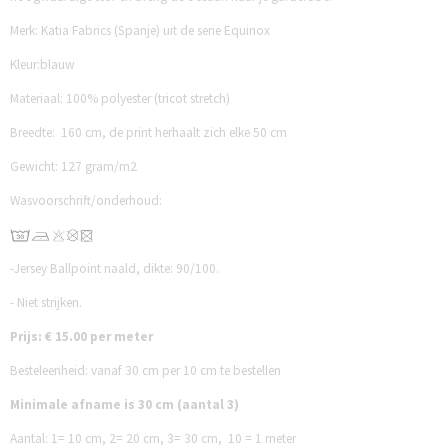
Merk: Katia Fabrics (Spanje) uit de serie Equinox
Kleur:blauw
Materiaal: 100% polyester (tricot stretch)
Breedte: 160 cm, de print herhaalt zich elke 50 cm
Gewicht: 127 gram/m2
Wasvoorschrift/onderhoud:
-Jersey Ballpoint naald, dikte: 90/100.
- Niet strijken.
Prijs: € 15.00 per meter
Besteleenheid: vanaf 30 cm per 10 cm te bestellen
Minimale afname is 30 cm (aantal 3)
Aantal:
1= 10 cm,
2= 20 cm,
3= 30 cm,
10 = 1 meter