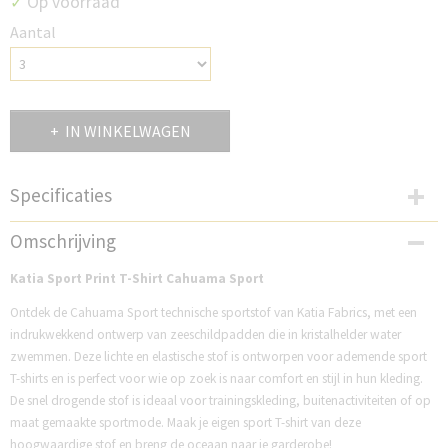
Op voorraad
✓
Aantal
IN WINKELWAGEN
Specificaties
Productcode
Omschrijving
K2290-1
Productcode leverancier
Katia Sport Print T-Shirt Cahuama Sport
2290-1
Ontdek de Cahuama Sport technische sportstof van Katia Fabrics, met een
indrukwekkend ontwerp van zeeschildpadden die in kristalhelder water
zwemmen. Deze lichte en elastische stof is ontworpen voor ademende sport
T-shirts en is perfect voor wie op zoek is naar comfort en stijl in hun kleding.
De snel drogende stof is ideaal voor trainingskleding, buitenactiviteiten of op
maat gemaakte sportmode. Maak je eigen sport T-shirt van deze
hoogwaardige stof en breng de oceaan naar je garderobe!