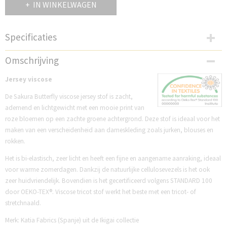
IN WINKELWAGEN
Specificaties
Productcode
Omschrijving
K2226JVS
Jersey viscose
De Sakura Butterfly viscose jersey stof is zacht,
ademend en lichtgewicht met een mooie print van
roze bloemen op een zachte groene achtergrond. Deze stof is ideaal voor het
maken van een verscheidenheid aan dameskleding zoals jurken, blouses en
rokken.
Het is bi-elastisch, zeer licht en heeft een fijne en aangename aanraking, ideaal
voor warme zomerdagen. Dankzij de natuurlijke cellulosevezels is het ook
zeer huidvriendelijk. Bovendien is het gecertificeerd volgens STANDARD 100
door OEKO-TEX®. Viscose tricot stof werkt het beste met een tricot- of
stretchnaald.
Merk: Katia Fabrics (Spanje) uit de Ikigai collectie