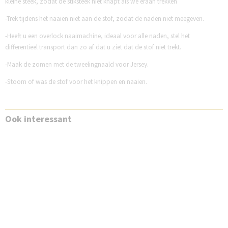
kleine steek, zodat de stiksteek niet knapt als we eraan trekken
-Trek tijdens het naaien niet aan de stof, zodat de naden niet meegeven.
-Heeft u een overlock naaimachine, ideaal voor alle naden, stel het
differentieel transport dan zo af dat u ziet dat de stof niet trekt.
-Maak de zomen met de tweelingnaald voor Jersey.
-Stoom of was de stof voor het knippen en naaien.
Ook interessant