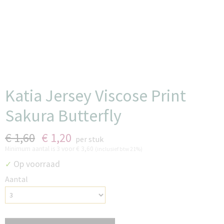
Katia Jersey Viscose Print
Sakura Butterfly
€ 1,60
€ 1,20
per stuk
Minimum aantal is 3 voor
€ 3,60
(inclusief btw 21%)
Op voorraad
✓
Aantal