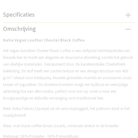
Specificaties
Productcode
Omschrijving
K2275-1CC
Katia Vegan Leather Chester Black Coffee
Het vegan kunstleer Chester Black Coffee is een verfijnde herinterpretatie van
klassiek leer en biedt een elegante en duurzame afwerking zonder het gebruik
van dierlijke materialen. Geïnspireerd door de karakteristieke Chesterfield-
bekleding. De stof heeft een zachte textuur en een stevige structuur van 400
g/m². Ideaal voor bikerjacks, klassiek gesneden mantels en accessoires zoals
tassen of rugzakken. De donkere bruintint voegt een tijdloze en veelzijdige
uitstraling toe aan elke creatie, perfect voor wie op zoek is naar een
hoogwaardige en stijlvolle vervanging voor traditioneel leer.
Merk: Katia Fabrics (Spanje) uit de serie Unplugged, het patroon staat in het
naaitijdschrift
Kleur: mat black coffee (bruin/zwart), minimale stretch in de breedte
Materiaal: 50% Polyester - 50% Polyurethaan