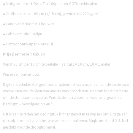
● Veilig textiel met Oeko-Tex 100plus- en GOTS-certificaten
● Stofbreedte ca. 160 cm (+/- 5 cm), gewicht ca. 220 g/m²
● Land van herkomst: Litouwen
● Fabrikant: Mieli Design
● Patroonontwerper: Nora Bisi
Prijs per meter: €25.90
Vanaf 30 cm per 10 cm te bestellen: aantal 1= 10 cm, 10 = 1 meter
Wassen en onderhoud:
Digitaal bedrukte stof geeft niet af tijdens het wassen, maar kan de eerste paar
wasbeurten wel de kleur van andere was absorberen. Daarom is het het beste
om de stof apart te wassen. Was de stof eerst voor en was het afgewerkte
kledingstuk vervolgens op 40 °C.
Het is aan te raden het kledingstuk binnenstebuiten te wassen om slijtage aan
de stofpatronen tijdens het wassen te minimaliseren. Strijk met stand 2-3. Niet
geschikt voor de droogtrommel.