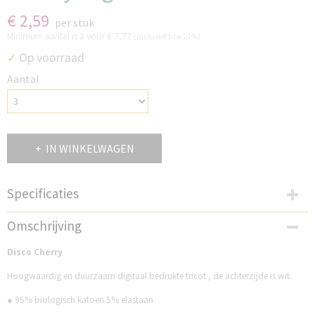
€ 2,59
per stuk
Minimum aantal is 3 voor
€ 7,77
(inclusief btw 21%)
Op voorraad
✓
Aantal
IN WINKELWAGEN
Specificaties
Productcode
Omschrijving
MD1DC
Disco Cherry
Hoogwaardig en duurzaam digitaal bedrukte tricot , de achterzijde is wit.
● 95% biologisch katoen 5% elastaan