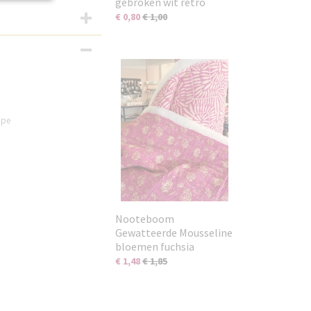
gebroken wit retro
€ 0,80
€ 1,00
ape
Nooteboom
Gewatteerde Mousseline
bloemen fuchsia
€ 1,48
€ 1,85