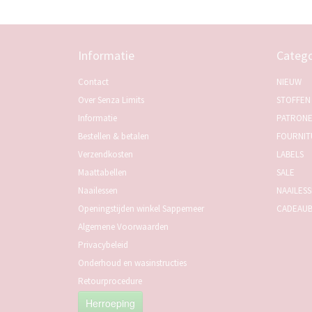
Informatie
Catego
Contact
NIEUW
Over Senza Limits
STOFFEN
Informatie
PATRON
Bestellen & betalen
FOURNIT
Verzendkosten
LABELS
Maattabellen
SALE
Naailessen
NAAILES
Openingstijden winkel Sappemeer
CADEAU
Algemene Voorwaarden
Privacybeleid
Onderhoud en wasinstructies
Retourprocedure
Herroeping