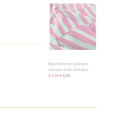
Nooteboom katoen
viscose slub strepen
€ 0,95
€ 1,19