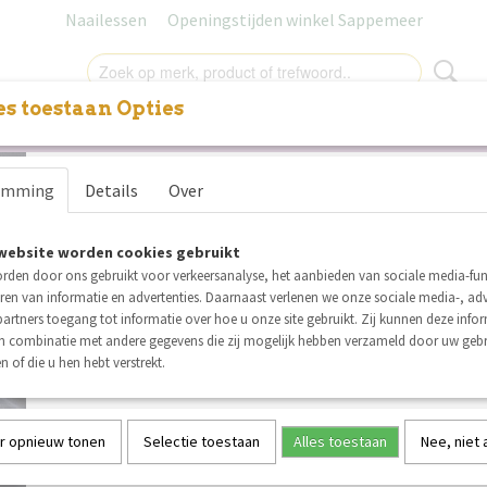
Naailessen
Openingstijden winkel Sappemeer
s toestaan Opties
NITUREN
LABELS
SALE
NAAILESSEN
CADEAUB
Coupon Nooteboom Badstof
emming
Details
Over
staalblauw 80x150 cm
website worden cookies gebruikt
€ 8,72
€ 6,45
(inclusief btw 21%)
rden door ons gebruikt voor verkeersanalyse, het aanbieden van sociale media-func
ren van informatie en advertenties. Daarnaast verlenen we onze sociale media-, adv
Op voorraad
✓
artners toegang tot informatie over hoe u onze site gebruikt. Zij kunnen deze info
Aantal
in combinatie met andere gegevens die zij mogelijk hebben verzameld door uw geb
n of die u hen hebt verstrekt.
r opnieuw tonen
Selectie toestaan
Alles toestaan
Nee, niet
IN WINKELWAGEN