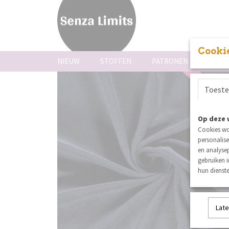
Cookie
NIEUW
STOFFEN
PATRONEN
FOUR
Toest
coupon
Op deze 
Cookies wo
personalise
en analysep
gebruiken 
hun dienste
Late