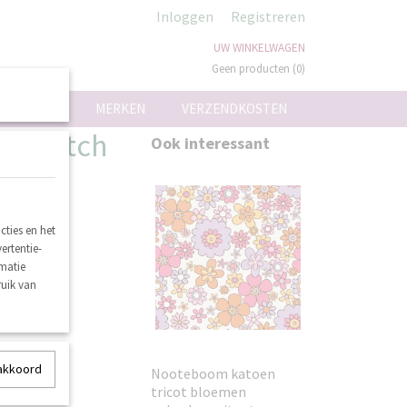
Inloggen
Registreren
UW WINKELWAGEN
Geen producten
(0)
ON
MERKEN
VERZENDKOSTEN
 stretch
Ook interessant
ties en het
ertentie-
rmatie
ruik van
 akkoord
Nooteboom katoen
tricot bloemen