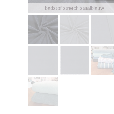
badstof stretch staalblauw