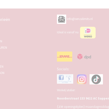
rieën
info@senzalimits.nl
Ideal is vanaf nu
EN
UREN
SEN
Socials:
BON
Winkel/atelier:
Noorderstraat 133 9611 AC Sappe
(zie
)
openingstijden
maandagmiddag,