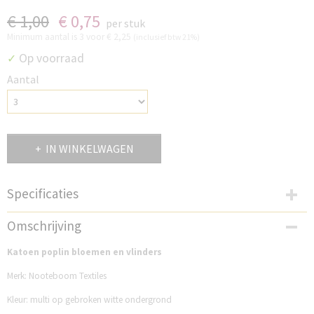
€ 1,00
€ 0,75
per stuk
Minimum aantal is 3 voor
€ 2,25
(inclusief btw 21%)
Op voorraad
✓
Aantal
IN WINKELWAGEN
Specificaties
Productcode
Omschrijving
NB25613PBV
Katoen poplin bloemen en vlinders
Merk: Nooteboom Textiles
Kleur: multi op gebroken witte ondergrond