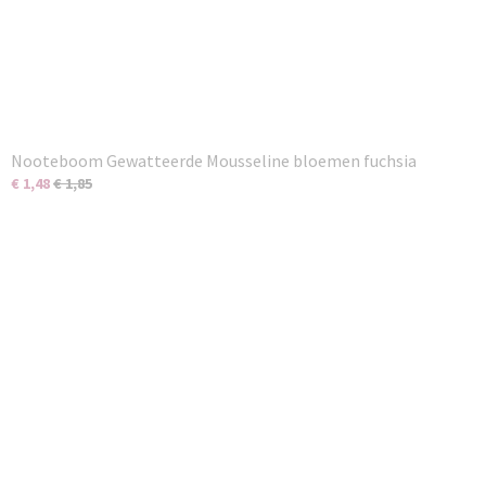
Nooteboom Gewatteerde Mousseline bloemen fuchsia
€ 1,48
€ 1,85