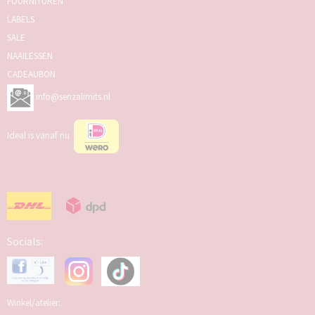
FOURNITUREN
LABELS
SALE
NAAILESSEN
CADEAUBON
info@senzalimits.nl
Ideal is vanaf nu
Socials:
Winkel/atelier: