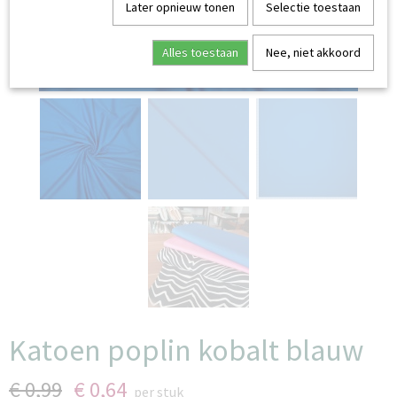
Later opnieuw tonen
Selectie toestaan
Alles toestaan
Nee, niet akkoord
Katoen poplin kobalt blauw
€ 0,99
€ 0,64
per stuk