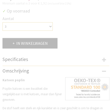
Minimum aantal is 3 voor
€ 1,92
(inclusief btw 21%)
Op voorraad
✓
Aantal
IN WINKELWAGEN
Specificaties
Productcode
Omschrijving
PTP831B
Katoen poplin
Poplin katoen is een kwaliteit die
vergelijkbaar is met katoen, maar dan fijner
geweven.
De stof heeft een sterk en rijk karakter en is zeer geschikt is om te dragen in