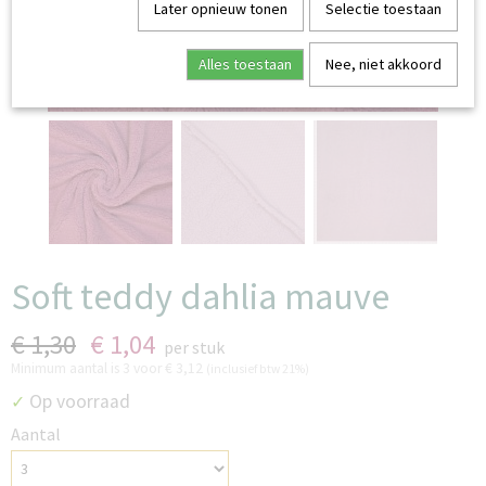
Later opnieuw tonen
Selectie toestaan
Alles toestaan
Nee, niet akkoord
Soft teddy dahlia mauve
€ 1,30
€ 1,04
per stuk
Minimum aantal is 3 voor
€ 3,12
(inclusief btw 21%)
Op voorraad
✓
Aantal