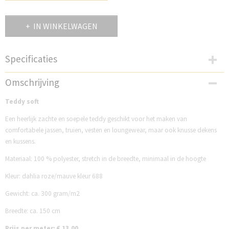
IN WINKELWAGEN
Specificaties
Productcode
Omschrijving
PS688TM
Teddy soft
Een heerlijk zachte en soepele teddy geschikt voor het maken van
comfortabele jassen, truien, vesten en loungewear, maar ook knusse dekens
en kussens.
Materiaal: 100 % polyester, stretch in de breedte, minimaal in de hoogte
Kleur: dahlia roze/mauve kleur 688
Gewicht: ca. 300 gram/m2
Breedte: ca. 150 cm
Prijs per meter: € 13.00