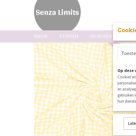
Cookie
NIEUW
STOFFEN
PATRONEN
FOUR
Toest
nieuw
Op deze 
Cookies wo
personalise
en analysep
gebruiken 
hun dienste
Late