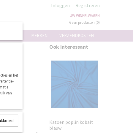
Inloggen
Registreren
UW WINKELWAGEN
Geen producten
(0)
ON
MERKEN
VERZENDKOSTEN
Ook interessant
ties en het
ertentie-
rmatie
ruik van
 akkoord
Katoen poplin kobalt
blauw