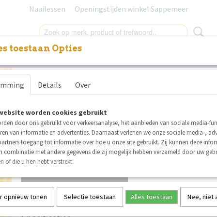
Naailessen
Openingstijden winkel Sappemeer
s toestaan Opties
NITUREN
LABELS
SALE
NAAILESSEN
CADEAUB
Katoen ruitjes geel
emming
Details
Over
€ 1,30
per stuk
Minimum aantal is 3 voor
€ 3,90
(inclusief btw 21%)
website worden cookies gebruikt
rden door ons gebruikt voor verkeersanalyse, het aanbieden van sociale media-func
Op voorraad
✓
ren van informatie en advertenties. Daarnaast verlenen we onze sociale media-, adv
Aantal
artners toegang tot informatie over hoe u onze site gebruikt. Zij kunnen deze info
in combinatie met andere gegevens die zij mogelijk hebben verzameld door uw geb
n of die u hen hebt verstrekt.
IN WINKELWAGEN
r opnieuw tonen
Selectie toestaan
Alles toestaan
Nee, niet