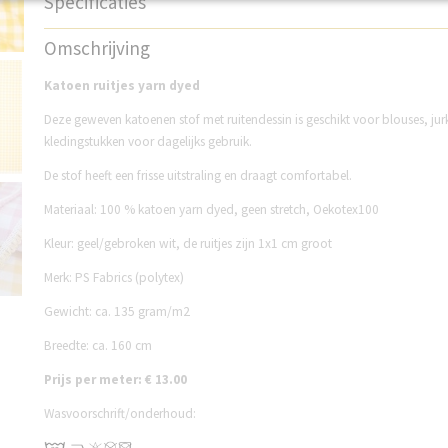
Specificaties
Productcode
PS60RG
Omschrijving
Katoen ruitjes yarn dyed
Deze geweven katoenen stof met ruitendessin is geschikt voor blouses, ju
kledingstukken voor dagelijks gebruik.
De stof heeft een frisse uitstraling en draagt comfortabel.
Materiaal: 100 % katoen yarn dyed, geen stretch, Oekotex100
Kleur: geel/gebroken wit, de ruitjes zijn 1x1 cm groot
Merk: PS Fabrics (polytex)
Gewicht: ca. 135 gram/m2
Breedte: ca. 160 cm
Prijs per meter: € 13.00
Wasvoorschrift/onderhoud: