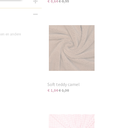
€ 0,64
€ 0,99
rken en andere
Soft teddy camel
€ 1,04
€ 1,30