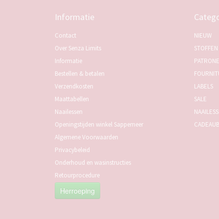
Informatie
Catego
Contact
NIEUW
Over Senza Limits
STOFFEN
Informatie
PATRON
Bestellen & betalen
FOURNIT
Verzendkosten
LABELS
Maattabellen
SALE
Naailessen
NAAILES
Openingstijden winkel Sappemeer
CADEAU
Algemene Voorwaarden
Privacybeleid
Onderhoud en wasinstructies
Retourprocedure
Herroeping