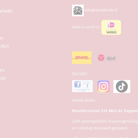
rieën
info@senzalimits.nl
Ideal is vanaf nu
EN
UREN
SEN
Socials:
BON
Winkel/atelier:
Noorderstraat 133 9611 AC Sappe
(zie
)
openingstijden
maandagmiddag,
en zaterdag standaard geopend