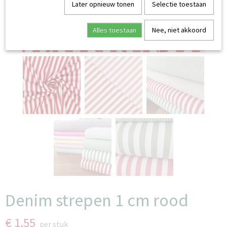
Later opnieuw tonen
Selectie toestaan
Alles toestaan
Nee, niet akkoord
Denim strepen 1 cm rood
€ 1,55
per stuk