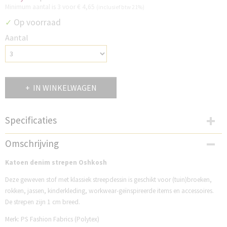
Minimum aantal is 3 voor
€ 4,65
(inclusief btw 21%)
Op voorraad
✓
Aantal
IN WINKELWAGEN
Specificaties
Productcode
Omschrijving
SP601DSR
Katoen denim strepen Oshkosh
Deze geweven stof met klassiek streepdessin is geschikt voor (tuin)broeken,
rokken, jassen, kinderkleding, workwear-geïnspireerde items en accessoires.
De strepen zijn 1 cm breed.
Merk: PS Fashion Fabrics (Polytex)