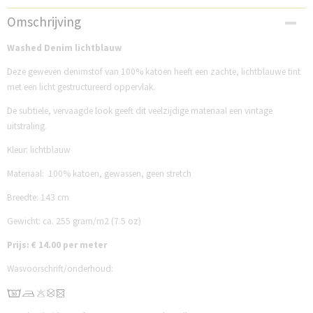
Productcode
Omschrijving
QT190-04
Washed Denim lichtblauw
Deze geweven denimstof van 100% katoen heeft een zachte, lichtblauwe tint
met een licht gestructureerd oppervlak.
De subtiele, vervaagde look geeft dit veelzijdige materiaal een vintage
uitstraling.
Kleur: lichtblauw
Materiaal: 100% katoen, gewassen, geen stretch
Breedte: 143 cm
Gewicht: ca. 255 gram/m2 (7.5 oz)
Prijs: € 14.00 per meter
Wasvoorschrift/onderhoud: