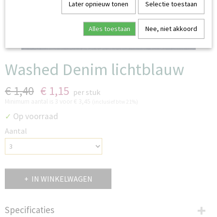
Later opnieuw tonen
Selectie toestaan
Alles toestaan
Nee, niet akkoord
Washed Denim lichtblauw
€ 1,40
€ 1,15
per stuk
Minimum aantal is 3 voor
€ 3,45
(inclusief btw 21%)
Op voorraad
✓
Aantal
IN WINKELWAGEN
Specificaties