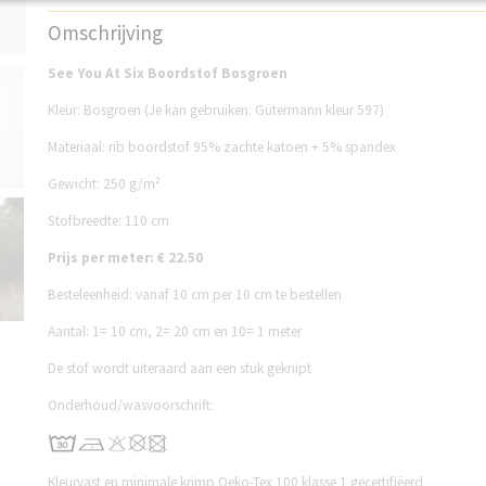
Productcode
SP29B182B
Omschrijving
See You At Six Boordstof Bosgroen
Kleur: Bosgroen (Je kan gebruiken: Gütermann kleur 597)
Materiaal: rib boordstof 95% zachte katoen + 5% spandex
Gewicht: 250 g/m²
Stofbreedte: 110 cm
Prijs per meter: € 22.50
Besteleenheid: vanaf 10 cm per 10 cm te bestellen
Aantal:
1= 10 cm, 2= 20 cm en 10= 1 meter
De stof wordt uiteraard aan een stuk geknipt
Onderhoud/wasvoorschrift:
Kleurvast en minimale krimp Oeko-Tex 100 klasse 1 gecertifiëerd