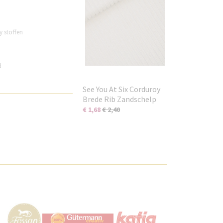
y stoffen
d
See You At Six Corduroy
Brede Rib Zandschelp
€ 1,68
€ 2,40