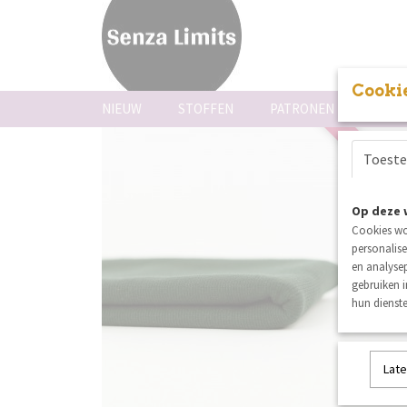
Cookie
NIEUW
STOFFEN
PATRONEN
FOUR
Toest
SALE
Op deze 
Cookies wo
personalise
en analysep
gebruiken 
hun dienste
Late