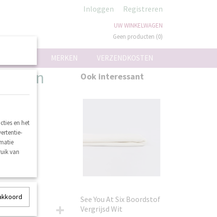
Inloggen
Registreren
UW WINKELWAGEN
Geen producten
(0)
ON
MERKEN
VERZENDKOSTEN
osgroen
Ook interessant
ties en het
ertentie-
rmatie
ruik van
 akkoord
See You At Six Boordstof
Vergrijsd Wit