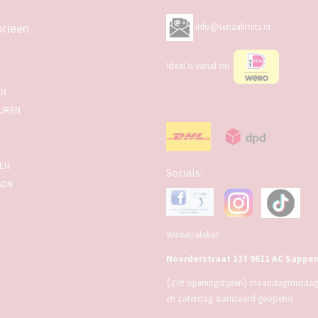
rieën
info@senzalimits.nl
Ideal is vanaf nu
EN
UREN
SEN
Socials:
BON
Winkel/atelier:
Noorderstraat 133 9611 AC Sappe
(zie
)
openingstijden
maandagmiddag,
en zaterdag standaard geopend