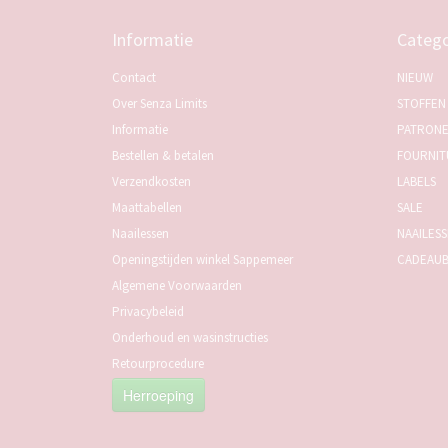
Informatie
Catego
Contact
NIEUW
Over Senza Limits
STOFFEN
Informatie
PATRON
Bestellen & betalen
FOURNIT
Verzendkosten
LABELS
Maattabellen
SALE
Naailessen
NAAILES
Openingstijden winkel Sappemeer
CADEAU
Algemene Voorwaarden
Privacybeleid
Onderhoud en wasinstructies
Retourprocedure
Herroeping