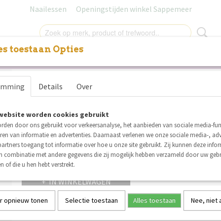
Naailessen
Openingstijden winkel Sappemeer
s toestaan Opties
NITUREN
LABELS
SALE
NAAILESSEN
CADEAUB
See You At Six Boordstof B
emming
Details
Over
€ 2,25
€ 1,46
(inclusief btw 21%)
website worden cookies gebruikt
Op voorraad
✓
rden door ons gebruikt voor verkeersanalyse, het aanbieden van sociale media-func
Aantal
ren van informatie en advertenties. Daarnaast verlenen we onze sociale media-, adv
artners toegang tot informatie over hoe u onze site gebruikt. Zij kunnen deze info
in combinatie met andere gegevens die zij mogelijk hebben verzameld door uw geb
n of die u hen hebt verstrekt.
IN WINKELWAGEN
r opnieuw tonen
Selectie toestaan
Alles toestaan
Nee, niet
Specificaties