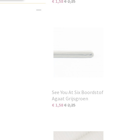
€ 1,58
€ 2,25
See You At Six Boordstof
Agaat Grijsgroen
€ 1,58
€ 2,25