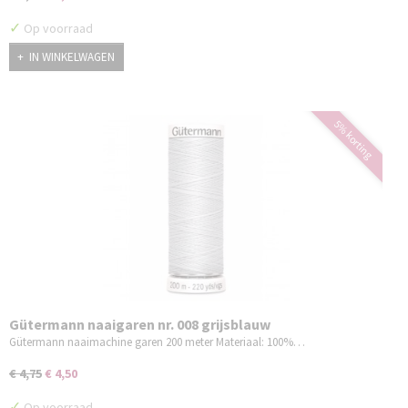
✓
Op voorraad
IN WINKELWAGEN
5% korting
Gütermann naaigaren nr. 008 grijsblauw
Gütermann naaimachine garen 200 meter Materiaal: 100%…
€ 4,75
€ 4,50
✓
Op voorraad