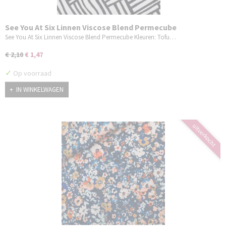
See You At Six Linnen Viscose Blend Permecube
See You At Six Linnen Viscose Blend Permecube Kleuren: Tofu…
€ 2,10
€ 1,47
✓
Op voorraad
IN WINKELWAGEN
uitverkocht