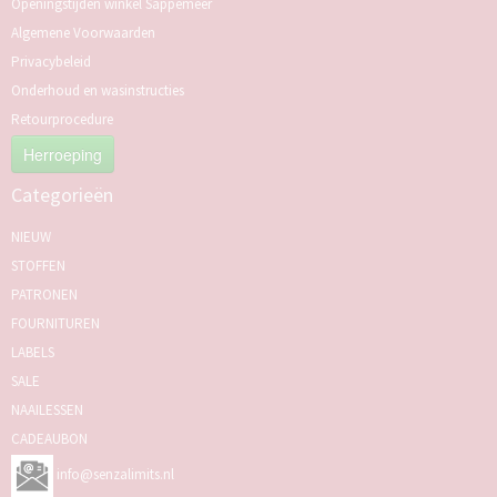
Openingstijden winkel Sappemeer
Algemene Voorwaarden
Privacybeleid
Onderhoud en wasinstructies
Retourprocedure
Herroeping
Categorieën
NIEUW
STOFFEN
PATRONEN
FOURNITUREN
LABELS
SALE
NAAILESSEN
CADEAUBON
info@senzalimits.nl