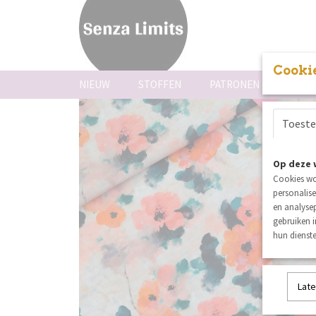
Cookie
NIEUW
STOFFEN
PATRONEN
FOUR
uitverkoch
Toest
Op deze 
Cookies wo
personalise
en analysep
gebruiken 
hun dienste
Late