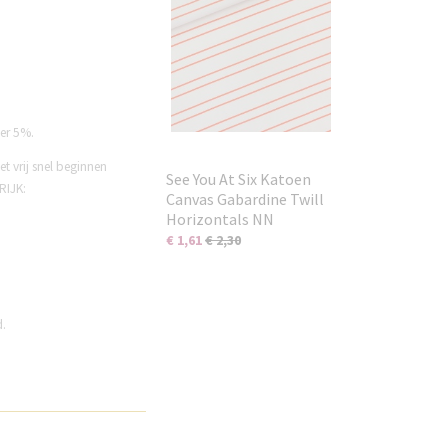
eer 5%.
et vrij snel beginnen
See You At Six Katoen
RIJK:
Canvas Gabardine Twill
Horizontals NN
€ 1,61
€ 2,30
d.