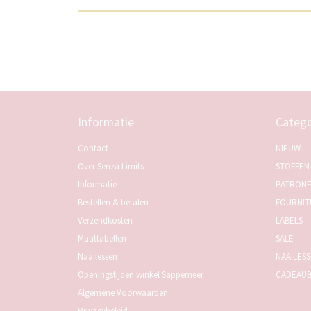
Informatie
Catego
Contact
NIEUW
Over Senza Limits
STOFFEN
Informatie
PATRON
Bestellen & betalen
FOURNIT
Verzendkosten
LABELS
Maattabellen
SALE
Naailessen
NAAILES
Openingstijden winkel Sappemeer
CADEAU
Algemene Voorwaarden
Privacybeleid