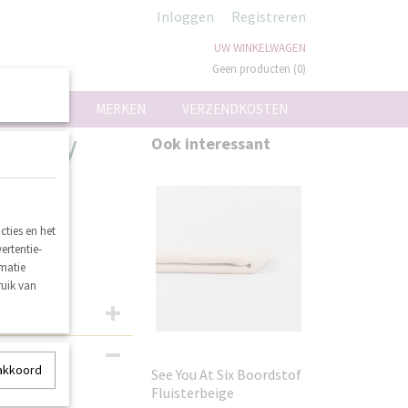
Inloggen
Registreren
UW WINKELWAGEN
Geen producten
(0)
ON
MERKEN
VERZENDKOSTEN
 Misty
Ook interessant
ties en het
ertentie-
rmatie
ruik van
 akkoord
See You At Six Boordstof
Fluisterbeige