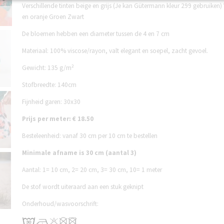
Verschillende tinten beige en grijs (Je kan Gütermann kleur 299 gebruiken)
en oranje Groen Zwart
De bloemen hebben een diameter tussen de 4 en 7 cm
Materiaal: 100% viscose/rayon, valt elegant en soepel, zacht gevoel.
Gewicht: 135 g/m²
Stofbreedte: 140cm
Fijnheid garen: 30x30
Prijs per meter: € 18.50
Besteleenheid: vanaf 30 cm per 10 cm te bestellen
Minimale afname is 30 cm (aantal 3)
Aantal:
1= 10 cm,
2= 20 cm,
3= 30 cm,
10= 1 meter
De stof wordt uiteraard aan een stuk geknipt
Onderhoud/wasvoorschrift: