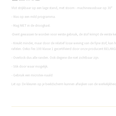
Vlot strijkbaar op een lage stand, met stoom - machinewasbaar op 30°
- Was op een mild programma.
- Mag NIET in de droogkast.
-Dient gewassen te worden voor eerste gebruik, de stof krimpt de eerste k
- Kreukt minder, maar door de relatief losse weving van de fijne stof, kan h
rafelen. Oeko-Tex 100 klasse 1 gecertifiëerd door onze producent BELANG
- Overlock dus alle randen. Ook degene die niet zichtbaar zijn.
- Stik door waar mogelijk.
- Gebruik een microtex-naald
Let op: De kleuren op je beeldscherm kunnen afwijken van de werkelijkhei