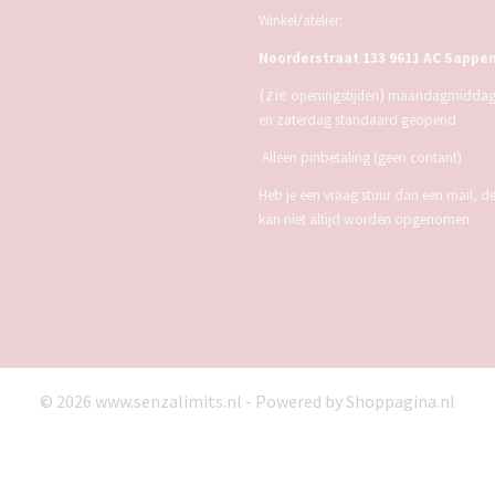
Winkel/atelier:
Noorderstraat 133 9611 AC Sappe
(zie
)
openingstijden
maandagmiddag,
en zaterdag standaard geopend
Alleen pinbetaling (geen contant)
Heb je een vraag stuur dan een mail, d
kan niet altijd worden opgenomen
© 2026 www.senzalimits.nl - Powered by Shoppagina.nl