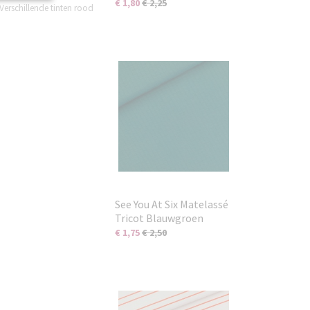
€ 1,80
€ 2,25
 Verschillende tinten rood
See You At Six Matelassé
Tricot Blauwgroen
€ 1,75
€ 2,50