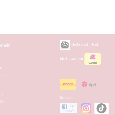
rieën
info@senzalimits.nl
Ideal is vanaf nu
EN
UREN
SEN
Socials:
BON