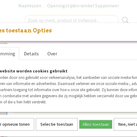
Naailessen
Openingstijden winkel Sappemeer
s toestaan Opties
NITUREN
LABELS
SALE
NAAILESSEN
CADEAUB
See You At Six Viscose Rayon
t
emming
Details
Over
Rose
website worden cookies gebruikt
€ 1,85
€ 1,29
(inclusief btw 21%)
rden door ons gebruikt voor verkeersanalyse, het aanbieden van sociale media-func
ren van informatie en advertenties. Daarnaast verlenen we onze sociale media-, adv
Niet op voorraad
✘
artners toegang tot informatie over hoe u onze site gebruikt. Zij kunnen deze info
in combinatie met andere gegevens die zij mogelijk hebben verzameld door uw geb
n of die u hen hebt verstrekt.
Specificaties
Productcode
SP32V218MR
Omschrijving
r opnieuw tonen
Selectie toestaan
Alles toestaan
Nee, niet
See You At Six Viscose Rayon Misty Rose