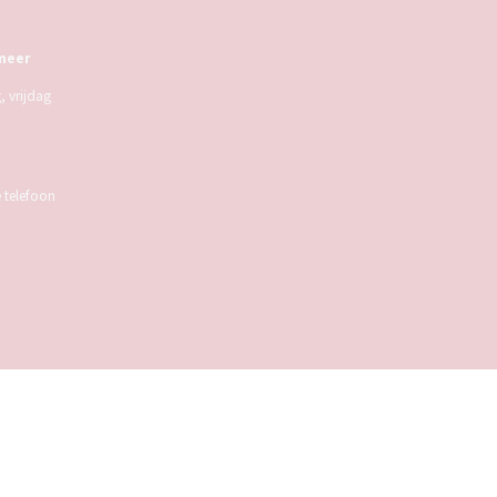
meer
 vrijdag
e telefoon