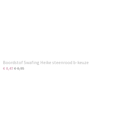
Boordstof Swafing Heike steenrood b-keuze
€ 0,47
€ 0,95