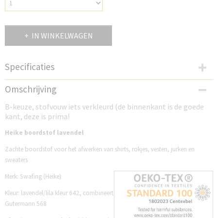
IN WINKELWAGEN
Specificaties
Productcode
Omschrijving
SWH642L
B-keuze, stofvouw iets verkleurd (de binnenkant is de goede
kant, deze is prima!
Heike boordstof lavendel
Zachte boordstof voor het afwerken van shirts, rokjes, vesten, jurken en
sweaters
Merk: Swafing (Heike)
Kleur: lavendel/lila kleur 642, combineert
Gutermann 568