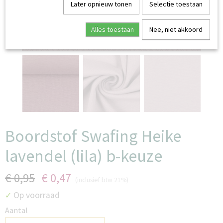
Later opnieuw tonen
Selectie toestaan
Alles toestaan
Nee, niet akkoord
stofvouw iets verkleurd
Boordstof Swafing Heike
lavendel (lila) b-keuze
€ 0,95
€ 0,47
(inclusief btw 21%)
Op voorraad
✓
Aantal