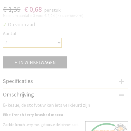
€ 1,35
€ 0,68
per stuk
Minimum aantal is 3 voor
€ 2,04
(inclusief btw 21%)
Op voorraad
✓
Aantal
IN WINKELWAGEN
Specificaties
Productcode
Omschrijving
S274EFB
B-kezue, de stofvouw kan iets verkleurd zijn
Eike french terry brushed mocca
Zachte french terry met geborstelde binnenkant