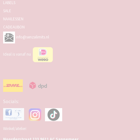
LABELS
SALE
NAAILESSEN
CADEAUBON
info@senzalimits.nl
Ideal is vanaf nu
Socials:
Winkel/atelier:
Noorderstraat 133 9611 AC Sappemeer