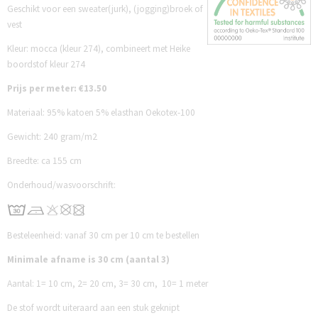
Geschikt voor een sweater(jurk), (jogging)broek of
vest
Kleur: mocca (kleur 274), combineert met Heike
boordstof kleur 274
Prijs per meter: €13.50
Materiaal: 95% katoen 5% elasthan Oekotex-100
Gewicht: 240 gram/m2
Breedte: ca 155 cm
Onderhoud/wasvoorschrift:
Besteleenheid: vanaf 30 cm per 10 cm te bestellen
Minimale afname is 30 cm (aantal 3)
Aantal:
1= 10 cm,
2= 20 cm,
3= 30 cm,
10= 1 meter
De stof wordt uiteraard aan een stuk geknipt