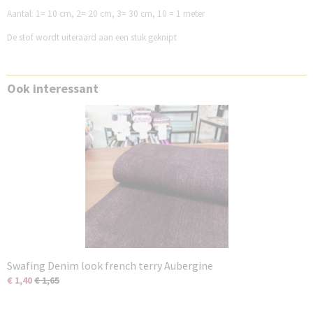
Aantal:
1= 10 cm,
2= 20 cm,
3= 30 cm,
10 = 1 meter
De stof wordt uiteraard aan een stuk geknipt
Ook interessant
Swafing Denim look french terry Aubergine
€ 1,40
€ 1,65