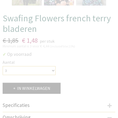
Swafing Flowers french terry
bladeren
€ 1,85
€ 1,48
per stuk
Minimum aantal is 3 voor
€ 4,44
(inclusief btw 21%)
Op voorraad
✓
Aantal
IN WINKELWAGEN
Specificaties
Productcode
Omschrijving