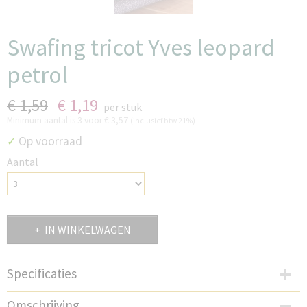
Swafing tricot Yves leopard
petrol
€ 1,59
€ 1,19
per stuk
Minimum aantal is 3 voor
€ 3,57
(inclusief btw 21%)
Op voorraad
✓
Aantal
IN WINKELWAGEN
Specificaties
Productcode
Omschrijving