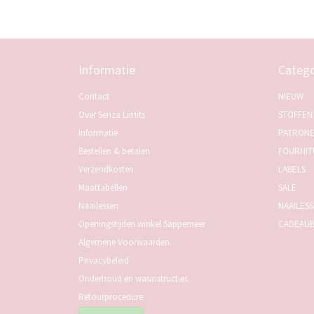
Informatie
Catego
Contact
NIEUW
Over Senza Limits
STOFFEN
Informatie
PATRON
Bestellen & betalen
FOURNIT
Verzendkosten
LABELS
Maattabellen
SALE
Naailessen
NAAILES
Openingstijden winkel Sappemeer
CADEAU
Algemene Voorwaarden
Privacybeleid
Onderhoud en wasinstructies
Retourprocedure