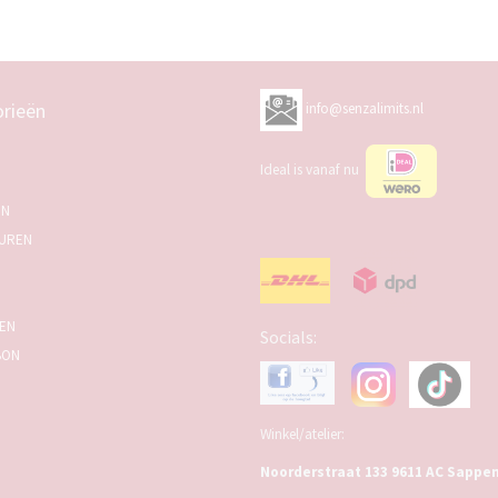
rieën
info@senzalimits.nl
Ideal is vanaf nu
EN
UREN
SEN
Socials:
BON
Winkel/atelier:
Noorderstraat 133 9611 AC Sappe