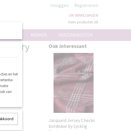
Inloggen
Registreren
UW WINKELWAGEN
Geen producten
(0)
ON
MERKEN
VERZENDKOSTEN
 Cherry
Ook interessant
ties en het
ertentie-
rmatie
ruik van
 akkoord
Jacquard Jersey Checks
bordeaux by Lycklig