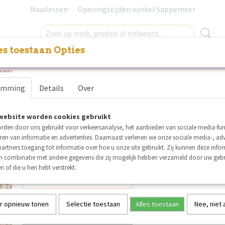
Naailessen
Openingstijden winkel Sappemeer
s toestaan Opties
NITUREN
LABELS
SALE
NAAILESSEN
CADEAUB
Swafing tricot Happy Leo by
emming
Details
Over
Picking koper beige
website worden cookies gebruikt
€ 1,59
per stuk
rden door ons gebruikt voor verkeersanalyse, het aanbieden van sociale media-func
Minimum aantal is 3 voor
€ 4,77
(inclusief btw 21%)
ren van informatie en advertenties. Daarnaast verlenen we onze sociale media-, adv
artners toegang tot informatie over hoe u onze site gebruikt. Zij kunnen deze info
Op voorraad
✓
in combinatie met andere gegevens die zij mogelijk hebben verzameld door uw geb
Aantal
n of die u hen hebt verstrekt.
r opnieuw tonen
Selectie toestaan
Alles toestaan
Nee, niet
IN WINKELWAGEN