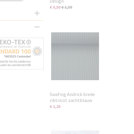
Design
€ 0,50
€ 1,59
Swafing Andrick brede
ribtricot zachtblauw
€ 1,20