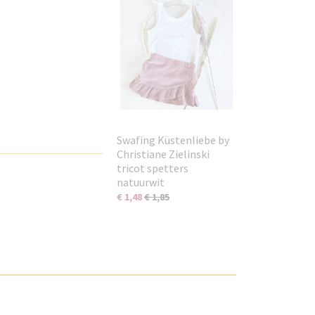
Swafing Küstenliebe by
Christiane Zielinski
tricot spetters
natuurwit
€ 1,48
€ 1,85