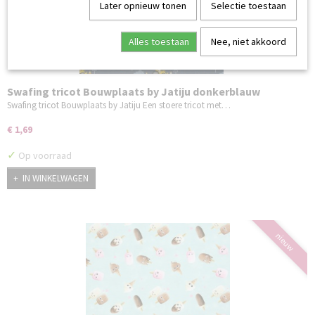
Later opnieuw tonen
Selectie toestaan
Alles toestaan
Nee, niet akkoord
Swafing tricot Bouwplaats by Jatiju donkerblauw
Swafing tricot Bouwplaats by Jatiju Een stoere tricot met…
€ 1,69
✓
Op voorraad
IN WINKELWAGEN
nieuw