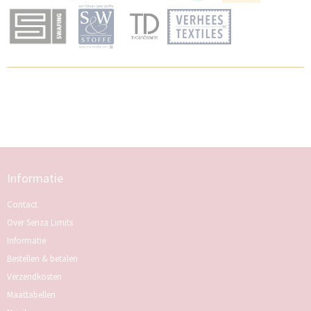
Informatie
Contact
Over Senza Limits
Informatie
Bestellen & betalen
Verzendkosten
Maattabellen