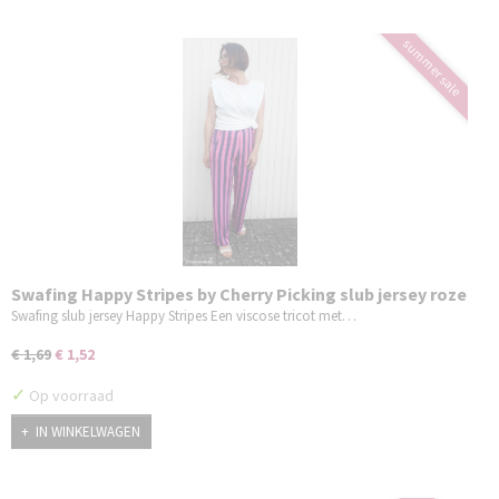
summer sale
Swafing Happy Stripes by Cherry Picking slub jersey roze
donkerblauw
Swafing slub jersey Happy Stripes Een viscose tricot met…
€ 1,69
€ 1,52
✓
Op voorraad
IN WINKELWAGEN