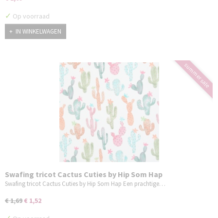
✓
Op voorraad
IN WINKELWAGEN
summer sale
Swafing tricot Cactus Cuties by Hip Som Hap
Swafing tricot Cactus Cuties by Hip Som Hap Een prachtige…
€ 1,69
€ 1,52