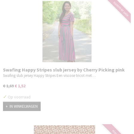
summer sale
Swafing Happy Stripes slub jersey by Cherry Picking pink
smaragd
Swafing slub jersey Happy Stripes Een viscose tricot met…
€ 1,69
€ 1,52
✓
Op voorraad
IN WINKELWAGEN
nieuw