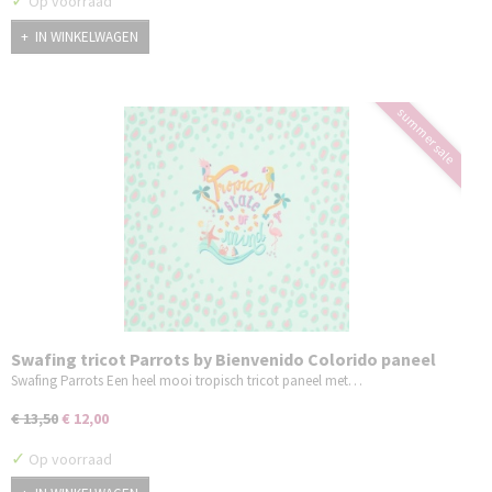
✓
Op voorraad
IN WINKELWAGEN
summer sale
Swafing tricot Parrots by Bienvenido Colorido paneel
mint
Swafing Parrots Een heel mooi tropisch tricot paneel met…
€ 13,50
€ 12,00
✓
Op voorraad