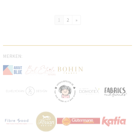
1
2
»
MERKEN: