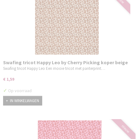
Swafing tricot Happy Leo by Cherry Picking koper beige
Swafing tricot Happy Leo Een mooie tricot met panterprint…
€ 1,59
✓
Op voorraad
IN WINKELWAGEN
nieuw