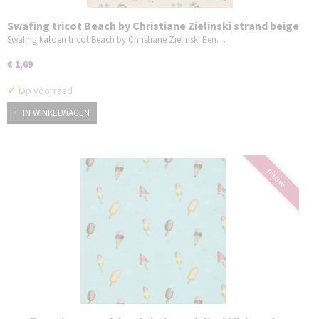
Swafing tricot Beach by Christiane Zielinski strand beige
Swafing katoen tricot Beach by Christiane Zielinski Een…
€ 1,69
✓
Op voorraad
IN WINKELWAGEN
nieuw