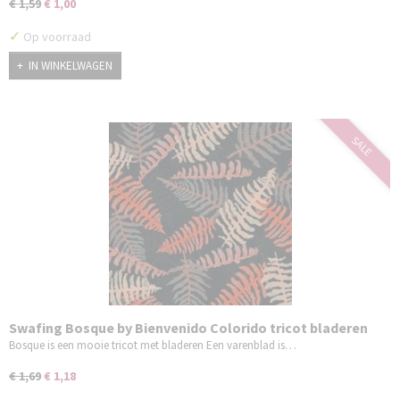
€ 1,59
€ 1,00
✓
Op voorraad
IN WINKELWAGEN
SALE
Swafing Bosque by Bienvenido Colorido tricot bladeren
roest/bruin
Bosque is een mooie tricot met bladeren Een varenblad is…
€ 1,69
€ 1,18