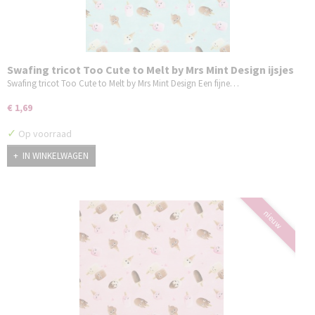
Swafing tricot Too Cute to Melt by Mrs Mint Design ijsjes
mint
Swafing tricot Too Cute to Melt by Mrs Mint Design Een fijne…
€ 1,69
✓
Op voorraad
IN WINKELWAGEN
nieuw