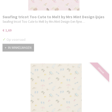
Swafing tricot Too Cute to Melt by Mrs Mint Design ijsjes
roze
Swafing tricot Too Cute to Melt by Mrs Mint Design Een fijne…
€ 1,69
✓
Op voorraad
IN WINKELWAGEN
nieuw