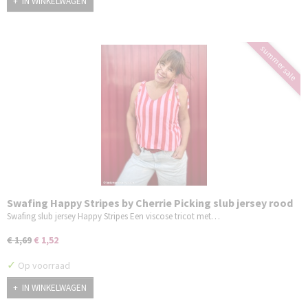
IN WINKELWAGEN
summer sale
Swafing Happy Stripes by Cherrie Picking slub jersey rood
roze
Swafing slub jersey Happy Stripes Een viscose tricot met…
€ 1,69
€ 1,52
✓
Op voorraad
IN WINKELWAGEN