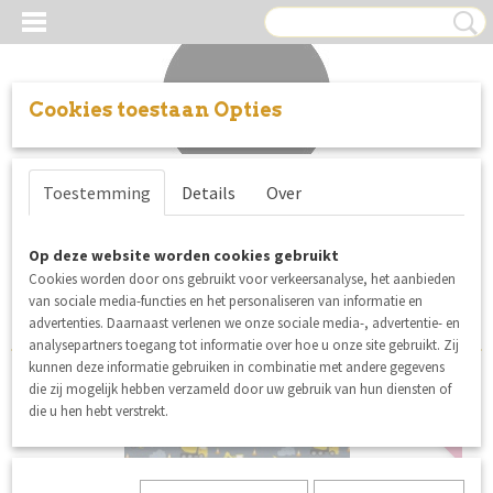
Cookies toestaan Opties
Inloggen
Registreren
UW WINKELWAGEN
Toestemming
Details
Over
Geen producten
(0)
Sorteer op:
Op deze website worden cookies gebruikt
Cookies worden door ons gebruikt voor verkeersanalyse, het aanbieden
1
2
»
van sociale media-functies en het personaliseren van informatie en
advertenties. Daarnaast verlenen we onze sociale media-, advertentie- en
analysepartners toegang tot informatie over hoe u onze site gebruikt. Zij
kunnen deze informatie gebruiken in combinatie met andere gegevens
die zij mogelijk hebben verzameld door uw gebruik van hun diensten of
nieuw
die u hen hebt verstrekt.