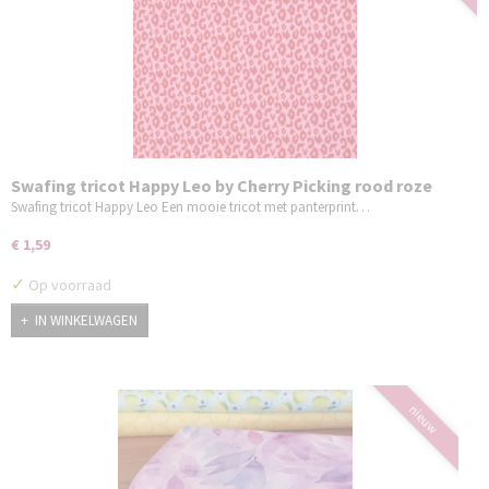
Swafing tricot Happy Leo by Cherry Picking rood roze
Swafing tricot Happy Leo Een mooie tricot met panterprint…
€ 1,59
✓
Op voorraad
IN WINKELWAGEN
nieuw