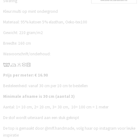
Swafing
Kleur:multi op mint ondergrond
Materiaal: 95% katoen 5% elasthan, Oeko-tex100
Gewicht: 210 gram/m2
Breedte: 160 cm
Wasvoorschrift/onderhoud:
Prijs per meter: € 16.90
Besteleenheid: vanaf 30 cm per 10 cm te bestellen
Minimale afname is 30 cm (aantal 3)
Aantal:
1= 10 cm,
2= 20 cm,
3= 30 cm,
10= 100 cm = 1 meter
De stof wordt uiteraard aan een stuk geknipt
De top is gemaakt door @mff.handmade, volg haar op instagram voor leuke
inspiratie