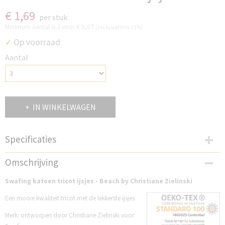
€ 1,69
per stuk
Minimum aantal is 3 voor
€ 5,07
(inclusief btw 21%)
Op voorraad
✓
Aantal
IN WINKELWAGEN
Specificaties
Productcode
Omschrijving
ST262CZB
Productcode leverancier
Swafing katoen tricot ijsjes - Beach by Christiane Zielinski
082793-746262
Een mooie kwaliteit tricot met de lekkerste ijsjes
Merk: ontworpen door Christiane Zielinski voor