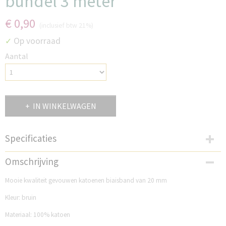
bundel 3 meter
€ 0,90
(inclusief btw 21%)
Op voorraad
✓
Aantal
IN WINKELWAGEN
Specificaties
Productcode
Omschrijving
KB20B104
Mooie kwaliteit gevouwen katoenen biaisband van 20 mm
Kleur: bruin
Materiaal: 100% katoen