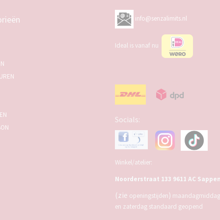
rieën
info@senzalimits.nl
Ideal is vanaf nu
EN
UREN
SEN
Socials:
BON
Winkel/atelier:
Noorderstraat 133 9611 AC Sappe
(zie
)
openingstijden
maandagmiddag,
en zaterdag standaard geopend