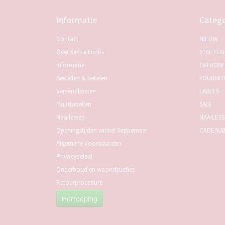
Informatie
Catego
Contact
NIEUW
Over Senza Limits
STOFFEN
Informatie
PATRON
Bestellen & betalen
FOURNIT
Verzendkosten
LABELS
Maattabellen
SALE
Naailessen
NAAILES
Openingstijden winkel Sappemeer
CADEAU
Algemene Voorwaarden
Privacybeleid
Onderhoud en wasinstructies
Retourprocedure
Herroeping