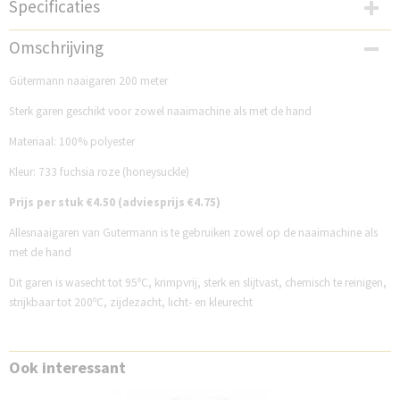
Specificaties
Productcode
Omschrijving
GM200NG733
Gütermann naaigaren 200 meter
Sterk garen geschikt voor zowel naaimachine als met de hand
Materiaal: 100% polyester
Kleur: 733 fuchsia roze (honeysuckle)
Prijs per stuk €4.50 (adviesprijs €4.75)
Allesnaaigaren van Gutermann is te gebruiken zowel op de naaimachine als
met de hand
Dit garen is wasecht tot 95ºC, krimpvrij, sterk en slijtvast, chemisch te reinigen,
strijkbaar tot 200ºC, zijdezacht, licht- en kleurecht
Ook interessant