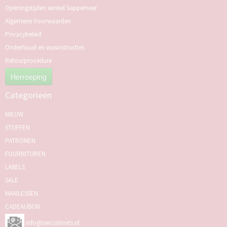
Openingstijden winkel Sappemeer
Algemene Voorwaarden
Privacybeleid
Onderhoud en wasinstructies
Retourprocedure
Herroeping
Categorieën
NIEUW
STOFFEN
PATRONEN
FOURNITUREN
LABELS
SALE
NAAILESSEN
CADEAUBON
info@senzalimits.nl