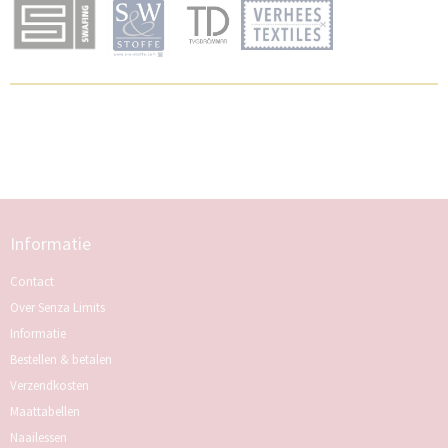
Informatie
Contact
Over Senza Limits
Informatie
Bestellen & betalen
Verzendkosten
Maattabellen
Naailessen