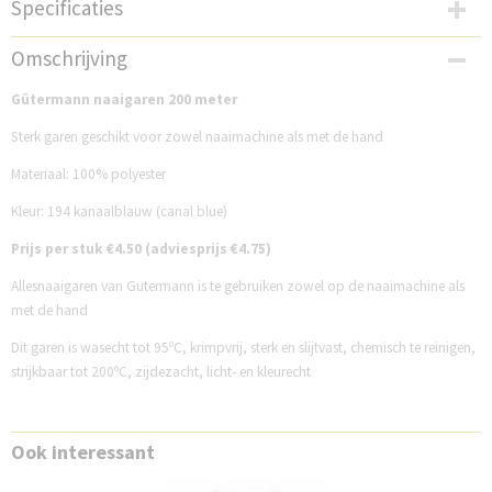
Specificaties
Productcode
Omschrijving
GM200NG194
Gütermann naaigaren 200 meter
Sterk garen geschikt voor zowel naaimachine als met de hand
Materiaal: 100% polyester
Kleur: 194 kanaalblauw (canal blue)
Prijs per stuk €4.50 (adviesprijs €4.75)
Allesnaaigaren van Gutermann is te gebruiken zowel op de naaimachine als
met de hand
Dit garen is wasecht tot 95ºC, krimpvrij, sterk en slijtvast, chemisch te reinigen,
strijkbaar tot 200ºC, zijdezacht, licht- en kleurecht
Ook interessant