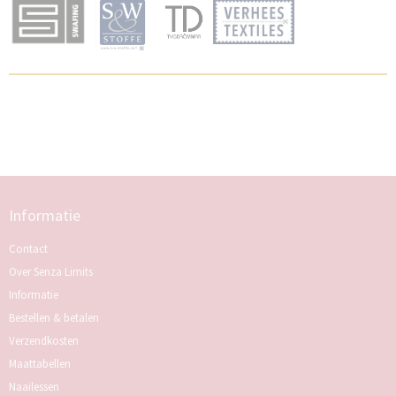
Informatie
Contact
Over Senza Limits
Informatie
Bestellen & betalen
Verzendkosten
Maattabellen
Naailessen