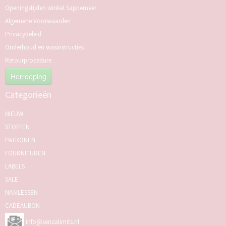
Openingstijden winkel Sappemeer
Algemene Voorwaarden
Privacybeleid
Onderhoud en wasinstructies
Retourprocedure
Herroeping
Categorieën
NIEUW
STOFFEN
PATRONEN
FOURNITUREN
LABELS
SALE
NAAILESSEN
CADEAUBON
info@senzalimits.nl