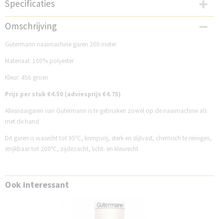
Specificaties
Productcode
Omschrijving
GM200N456
Gütermann naaimachine garen 200 meter
Materiaal: 100% polyester
Kleur: 456 groen
Prijs per stuk €4.50 (adviesprijs €4.75)
Allesnaaigaren van Gutermann is te gebruiken zowel op de naaimachine als
met de hand
Dit garen is wasecht tot 95ºC, krimpvrij, sterk en slijtvast, chemisch te reinigen,
strijkbaar tot 200ºC, zijdezacht, licht- en kleurecht
Ook interessant