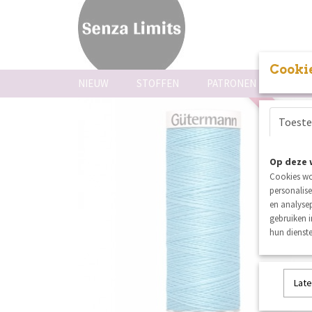
Cookie
NIEUW
STOFFEN
PATRONEN
FOUR
5% kortin
Toest
Op deze 
Cookies wo
personalise
en analysep
gebruiken 
hun dienste
Late