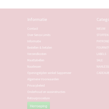
Informatie
Catego
Contact
NIEUW
Over Senza Limits
STOFFEN
Informatie
PATRON
Bestellen & betalen
FOURNIT
Verzendkosten
LABELS
Maattabellen
SALE
Naailessen
NAAILES
Openingstijden winkel Sappemeer
CADEAU
Algemene Voorwaarden
Privacybeleid
Onderhoud en wasinstructies
Retourprocedure
Herroeping