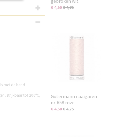
gebroken wit
€ 4,50
€ 4,75
als met de hand
gen, strijkbaar tot 200ºC,
Gütermann naaigaren
nr. 658 roze
€ 4,50
€ 4,75