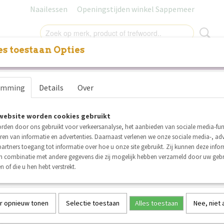
Naailessen
Openingstijden winkel Sappemeer
s toestaan Opties
NITUREN
LABELS
SALE
NAAILESSEN
CADEAUB
Gütermann naaigaren nr. 19
g
emming
Details
Over
blauw
website worden cookies gebruikt
€ 4,75
€ 4,50
(inclusief btw 21%)
rden door ons gebruikt voor verkeersanalyse, het aanbieden van sociale media-func
ren van informatie en advertenties. Daarnaast verlenen we onze sociale media-, adv
Op voorraad
✓
artners toegang tot informatie over hoe u onze site gebruikt. Zij kunnen deze info
Aantal
in combinatie met andere gegevens die zij mogelijk hebben verzameld door uw geb
n of die u hen hebt verstrekt.
r opnieuw tonen
Selectie toestaan
Alles toestaan
Nee, niet
IN WINKELWAGEN