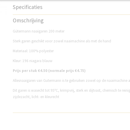
Specificaties
Productcode
GM200N196
Omschrijving
Gütermann naaigaren 200 meter
Sterk garen geschikt voor zowel naaimachine als met de hand
Materiaal: 100% polyester
Kleur: 196 niagara blauw
P
rijs per stuk €4.50 (normale prijs €4.75)
Allesnaaigaren van Gutermann is te gebruiken zowel op de naaimachine 
Dit garen is wasecht tot 95ºC, krimpvrij, sterk en slijtvast, chemisch te reini
zijdezacht, licht- en kleurecht