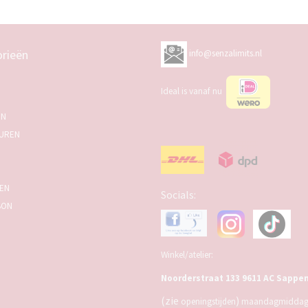
rieën
info@senzalimits.nl
Ideal is vanaf nu
EN
UREN
SEN
Socials:
BON
Winkel/atelier:
Noorderstraat 133 9611 AC Sappe
(zie
)
openingstijden
maandagmiddag,