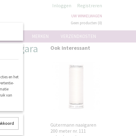
Inloggen
Registreren
UW WINKELWAGEN
Geen producten
(0)
ON
MERKEN
VERZENDKOSTEN
6 niagara
Ook interessant
ties en het
ertentie-
rmatie
ruik van
 akkoord
Gütermann naaigaren
200 meter nr. 111