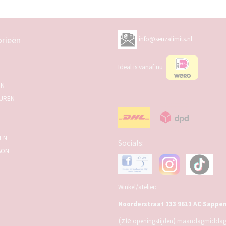
rieën
info@senzalimits.nl
Ideal is vanaf nu
EN
UREN
SEN
Socials:
BON
Winkel/atelier:
Noorderstraat 133 9611 AC Sappe
(zie
)
openingstijden
maandagmiddag,