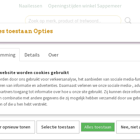
Naailessen
Openingstijden winkel Sappemeer
s toestaan Opties
NITUREN
LABELS
SALE
NAAILESSEN
CADEAUB
Gütermann naaigaren nr. 5
g
emming
Details
Over
punch roze
website worden cookies gebruikt
€ 4,75
€ 4,50
(inclusief btw 21%)
rden door ons gebruikt voor verkeersanalyse, het aanbieden van sociale media-func
ren van informatie en advertenties. Daarnaast verlenen we onze sociale media-, adv
Op voorraad
✓
artners toegang tot informatie over hoe u onze site gebruikt. Zij kunnen deze info
Aantal
in combinatie met andere gegevens die zij mogelijk hebben verzameld door uw geb
n of die u hen hebt verstrekt.
r opnieuw tonen
Selectie toestaan
Alles toestaan
Nee, niet
IN WINKELWAGEN