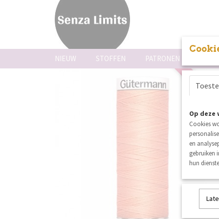
Cookie
NIEUW
STOFFEN
PATRONEN
FOUR
5% kortin
Toest
Op deze 
Cookies wo
personalise
en analysep
gebruiken 
hun dienste
Late