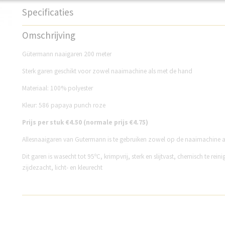
Specificaties
Productcode
GM200N586
Omschrijving
Gütermann naaigaren 200 meter
Sterk garen geschikt voor zowel naaimachine als met de hand
Materiaal: 100% polyester
Kleur: 586 papaya punch roze
P
rijs per stuk €4.50 (normale prijs €4.75)
Allesnaaigaren van Gutermann is te gebruiken zowel op de naaimachine 
Dit garen is wasecht tot 95ºC, krimpvrij, sterk en slijtvast, chemisch te reini
zijdezacht, licht- en kleurecht