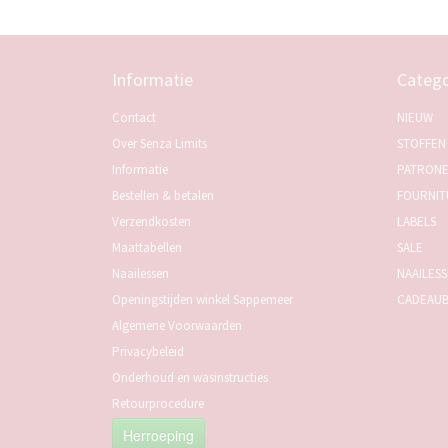
Informatie
Catego
Contact
NIEUW
Over Senza Limits
STOFFEN
Informatie
PATRON
Bestellen & betalen
FOURNIT
Verzendkosten
LABELS
Maattabellen
SALE
Naailessen
NAAILES
Openingstijden winkel Sappemeer
CADEAU
Algemene Voorwaarden
Privacybeleid
Onderhoud en wasinstructies
Retourprocedure
Herroeping