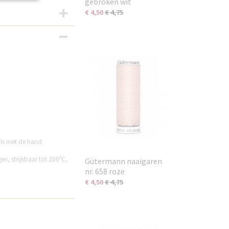
gebroken wit
€ 4,50
€ 4,75
als met de hand
gen, strijkbaar tot 200ºC,
Gütermann naaigaren
nr. 658 roze
€ 4,50
€ 4,75