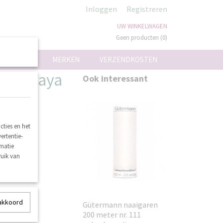
Inloggen
Registreren
UW WINKELWAGEN
Geen producten
(0)
ON
MERKEN
VERZENDKOSTEN
86 papaya
Ook interessant
ties en het
ertentie-
rmatie
ruik van
 akkoord
Gütermann naaigaren
200 meter nr. 111