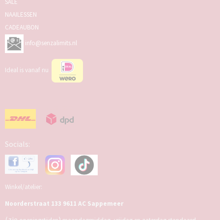
SALE
NAAILESSEN
CADEAUBON
info@senzalimits.nl
Ideal is vanaf nu
Socials:
Winkel/atelier:
Noorderstraat 133 9611 AC Sappemeer
(zie
)