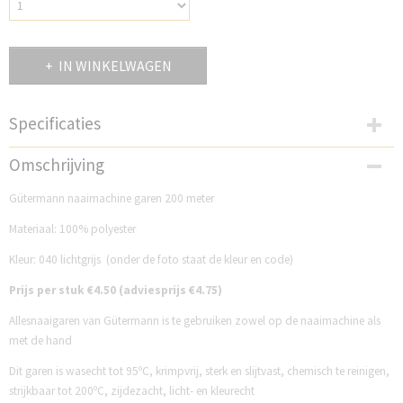
IN WINKELWAGEN
Specificaties
Productcode
Omschrijving
GM200N040
Gütermann naaimachine garen 200 meter
Materiaal: 100% polyester
Kleur: 040 lichtgrijs (onder de foto staat de kleur en code)
Prijs per stuk €4.50 (adviesprijs €4.75)
Allesnaaigaren van Gütermann is te gebruiken zowel op de naaimachine als
met de hand
Dit garen is wasecht tot 95ºC, krimpvrij, sterk en slijtvast, chemisch te reinigen,
strijkbaar tot 200ºC, zijdezacht, licht- en kleurecht