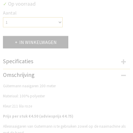
Op voorraad
✓
Aantal
IN WINKELWAGEN
Specificaties
Productcode
Omschrijving
GM200N211
Productcode leverancier
Gütermann naaigaren 200 meter
211
Materiaal: 100% polyester
Kleur:211 lila roze
Prijs per stuk €4.50 (adviesprijs €4.75)
Allesnaaigaren van Gutermann is te gebruiken zowel op de naaimachine als
met de hand