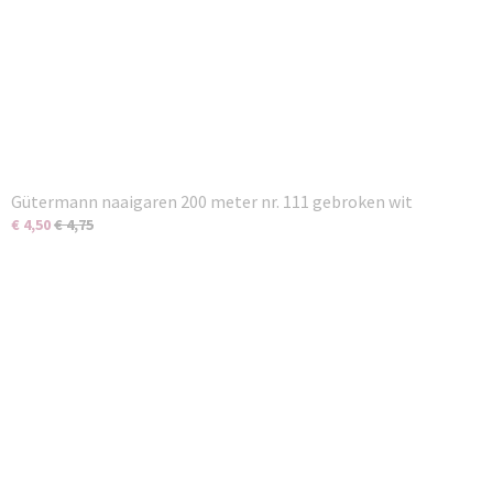
Gütermann naaigaren 200 meter nr. 111 gebroken wit
€ 4,50
€ 4,75