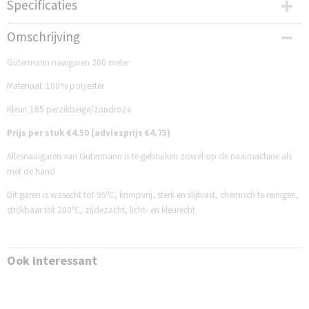
Specificaties
Productcode
Omschrijving
GM200N165
Gütermann naaigaren 200 meter
Materiaal: 100% polyester
Kleur: 165 perzikbeige/zandroze
Prijs per stuk €4.50 (adviesprijs €4.75)
Allesnaaigaren van Gutermann is te gebruiken zowel op de naaimachine als
met de hand
Dit garen is wasecht tot 95ºC, krimpvrij, sterk en slijtvast, chemisch te reinigen,
strijkbaar tot 200ºC, zijdezacht, licht- en kleurecht
Ook interessant