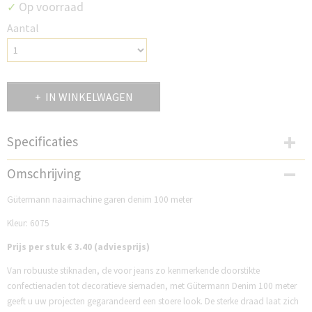
Op voorraad
✓
Aantal
IN WINKELWAGEN
Specificaties
Productcode
Omschrijving
G6075D
Gütermann naaimachine garen denim 100 meter
Kleur: 6075
Prijs per stuk € 3.40 (adviesprijs)
Van robuuste stiknaden, de voor jeans zo kenmerkende doorstikte
confectienaden tot decoratieve siernaden, met Gütermann Denim 100 meter
geeft u uw projecten gegarandeerd een stoere look. De sterke draad laat zich