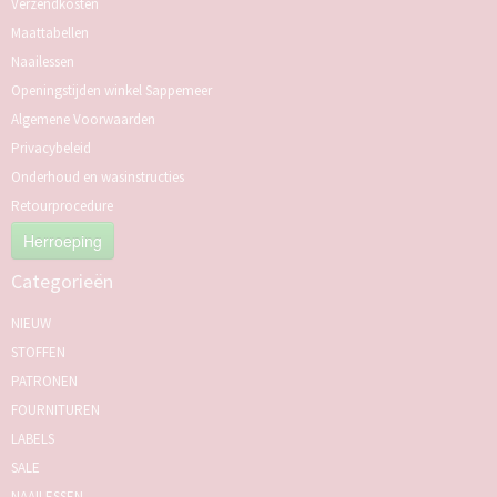
Verzendkosten
Maattabellen
Naailessen
Openingstijden winkel Sappemeer
Algemene Voorwaarden
Privacybeleid
Onderhoud en wasinstructies
Retourprocedure
Herroeping
Categorieën
NIEUW
STOFFEN
PATRONEN
FOURNITUREN
LABELS
SALE
NAAILESSEN