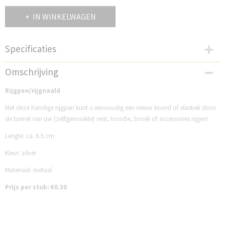
IN WINKELWAGEN
Specificaties
Productcode
Omschrijving
RG65484Z
Rijgpen/rijgnaald
Met deze handige rijgpen kunt u eenvoudig een nieuw koord of elastiek door
de tunnel van uw (zelfgemaakte) vest, hoodie, broek of accessoires rijgen!
Lengte: ca. 6.5 cm
Kleur: zilver
Materiaal: metaal
Prijs per stuk: €0.30